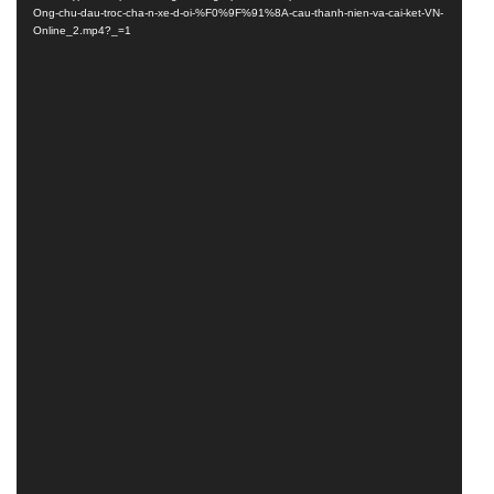
Video
Ong-chu-dau-troc-cha-n-xe-d-oi-%F0%9F%91%8A-cau-thanh-nien-va-cai-ket-VN-
Online_2.mp4?_=1