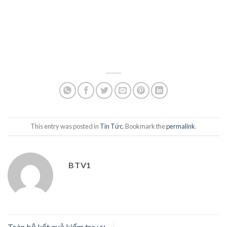
This entry was posted in
Tin Tức
. Bookmark the
permalink
.
BTV1
Toàn bộ kết quả kiểm tra vụ