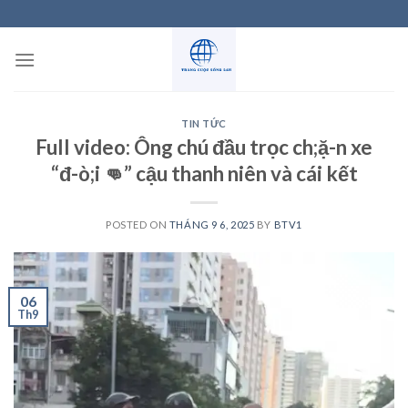
Skip
to
content
TIN TỨC
Full video: Ông chú đầu trọc ch;ặ-n xe
“đ-ò;i 👊” cậu thanh niên và cái kết
POSTED ON
THÁNG 9 6, 2025
BY
BTV1
06
Th9