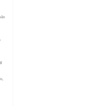
hản
n
ng
n,