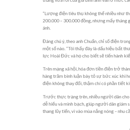
“Lượng điện tiêu thụ không thể nhiều như th
200.000 – 300.000 đồng, nhưng mấy tháng gầ
ánh.
Đáng chú ý, theo anh Chuẩn, chỉ số điện tron
một số nào. “Tôi thấy đây là dấu hiệu bất t
lực Hoài Đức và họ cho biết sẽ tiến hành kiểm
Trên mạng xã hội, hóa đơn tiền điện trở thàn
hàng trăm bình luận bày tỏ sự bức xúc khi hó
điện không thay đổi, thậm chí có phần tiết k
Trước thực trạng trên, nhiều người dân cho 
dễ hiểu và minh bạch, giúp người dân giám sá
thang lũy tiến, vì vào mùa nắng nóng – nhu c