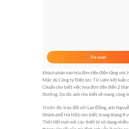
Khách phàn nàn hóa đơn tiền điện tăng vọt,
Mặc dù Công ty Điện lực Từ Liêm kết luận c
Chuẩn cho biết việc hóa đơn tiền điện 2 thá
thường. Do đó, anh cho biết sẽ mang công tơ
Trước đó, trao đổi với Lao Động, anh Nguy
(thành phố Hà Nội) cho biết, trong tháng 8 v
Thời tiết mát mẻ, các thiết bị sử dụng nhiều
tháng vừa rồi của gia đình anh vẫn ở mức c