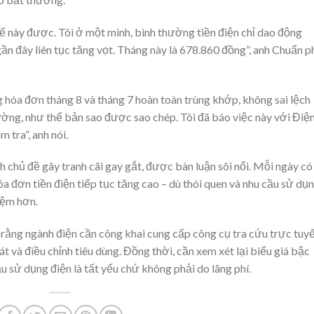
ế này được. Tôi ở một mình, bình thường tiền điện chỉ dao động
n đây liên tục tăng vọt. Tháng này là 678.860 đồng”, anh Chuẩn p
g hóa đơn tháng 8 và tháng 7 hoàn toàn trùng khớp, không sai lệch
hường, như thể bản sao được sao chép. Tôi đã báo việc này với Điệ
 tra”, anh nói.
h chủ đề gây tranh cãi gay gắt, được bàn luận sôi nổi. Mỗi ngày có
a đơn tiền điện tiếp tục tăng cao – dù thói quen và nhu cầu sử dụ
iệm hơn.
rằng ngành điện cần công khai cung cấp công cụ tra cứu trực tuyế
t và điều chỉnh tiêu dùng. Đồng thời, cần xem xét lại biểu giá bậc
ầu sử dụng điện là tất yếu chứ không phải do lãng phí.