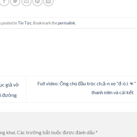
s posted in
Tin Tức
. Bookmark the
permalink
.
Full video: Ông chú đầu trọc ch;ặ-n xe “đ-ò;i 👊”
tục giả vờ
thanh niên và cái kết
đi đường
ng khai.
Các trường bắt buộc được đánh dấu
*