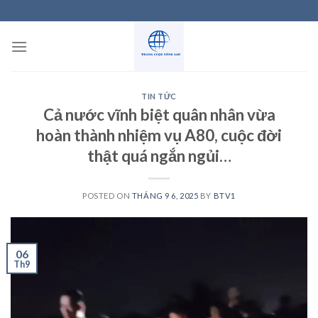
Skip
to
content
TIN TỨC
Cả nước vĩnh biệt quân nhân vừa
hoàn thành nhiệm vụ A80, cuộc đời
thật quá ngắn ngủi…
POSTED ON
THÁNG 9 6, 2025
BY
BTV1
06
Th9