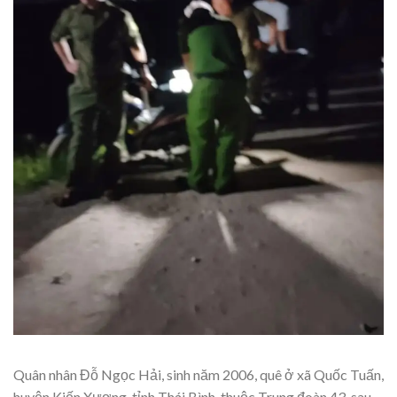
Quân nhân Đỗ Ngọc Hải, sinh năm 2006, quê ở xã Quốc Tuấn,
huyện Kiến Xương, tỉnh Thái Bình, thuộc Trung đoàn 43, sau