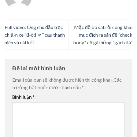
Full video: Ông chú đầu trọc
Mặc đồ bó sát rồi công khai
ch;ặ-n xe “đ-ò;i 👊” cậu thanh
mục đích ra sân để “check
niên và cái kết
body”, cô gái hứng “gạch đá”
Để lại một bình luận
Email của bạn sẽ không được hiển thị công khai.
Các
trường bắt buộc được đánh dấu
*
Bình luận
*