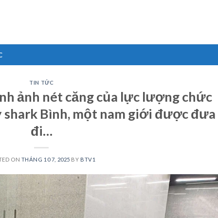
C
TIN TỨC
ình ảnh nét căng của lực lượng chức
ty shark Bình, một nam giới được đưa
đi…
TED ON
THÁNG 10 7, 2025
BY
BTV1