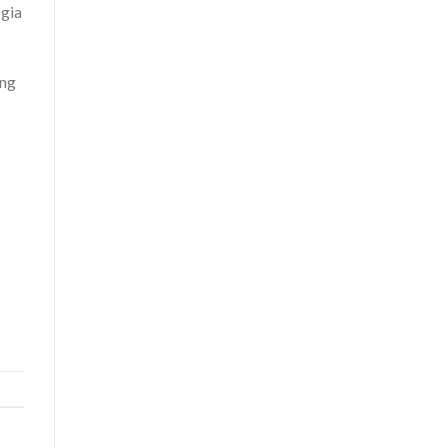
 gia
úng