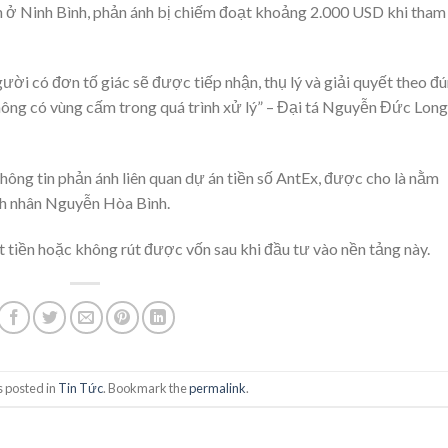
n ở Ninh Bình, phản ánh bị chiếm đoạt khoảng 2.000 USD khi tham
ời có đơn tố giác sẽ được tiếp nhận, thụ lý và giải quyết theo đ
không có vùng cấm trong quá trình xử lý” – Đại tá Nguyễn Đức Long
thông tin phản ánh liên quan dự án tiền số AntEx, được cho là nằm
nh nhân Nguyễn Hòa Bình.
t tiền hoặc không rút được vốn sau khi đầu tư vào nền tảng này.
s posted in
Tin Tức
. Bookmark the
permalink
.