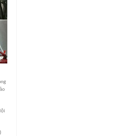
ông
 ảo
Nội
)