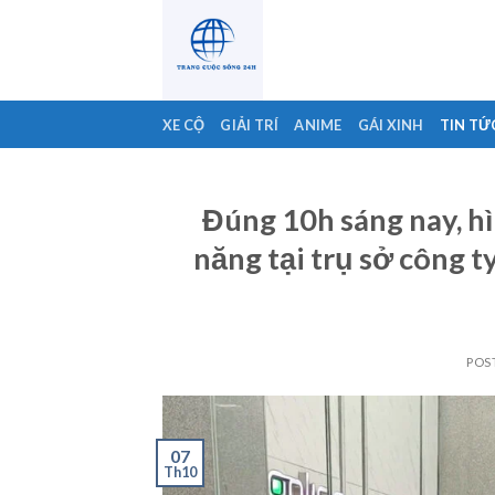
Skip
to
content
XE CỘ
GIẢI TRÍ
ANIME
GÁI XINH
TIN TỨ
Đúng 10h sáng nay, h
năng tại trụ sở công 
POS
07
Th10