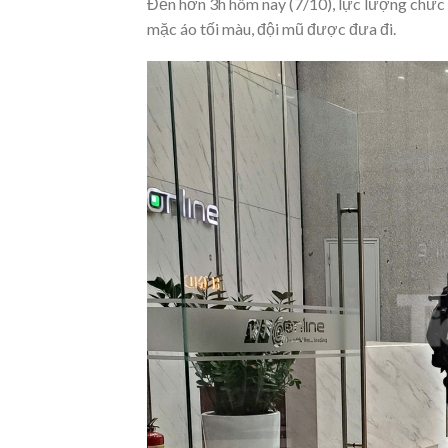
Đến hơn 3h hôm nay (7/10), lực lượng chức 
mặc áo tối màu, đội mũ được đưa đi.