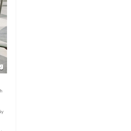
nh
áy