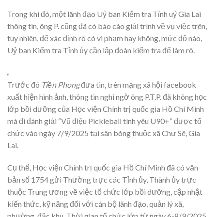
Trong khi đó, một lãnh đạo Uỷ ban Kiểm tra Tỉnh uỷ Gia Lai
thông tin, ông P. cũng đã có báo cáo giải trình về vụ việc trên,
tuy nhiên, để xác định rõ có vi phạm hay không, mức độ nào,
Uỷ ban Kiểm tra Tỉnh ủy cần lập đoàn kiểm tra để làm rõ.
Trước đó
Tiền Phong
đưa tin, trên mạng xã hội facebook
xuất hiện hình ảnh, thông tin nghi ngờ ông P.T.P. đã không học
lớp bồi dưỡng của Học viện Chính trị quốc gia Hồ Chí Minh
mà đi đánh giải “Vũ điệu Pickleball tình yêu U90+” được tổ
chức vào ngày 7/9/2025 tại sân bóng thuộc xã Chư Sê, Gia
Lai.
Cụ thể, Học viện Chính trị quốc gia Hồ Chí Minh đã có văn
bản số 1754 gửi Thường trực các Tỉnh ủy, Thành ủy trực
thuộc Trung ương về việc tổ chức lớp bồi dưỡng, cập nhật
kiến thức, kỹ năng đối với cán bộ lãnh đạo, quản lý xã,
phường, đặc khu. Thời gian tổ chức lớp từ ngày 6-8/9/2025.