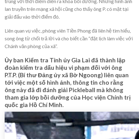
trùng với thời điểm diễn ra khóa bồi dưỡng. Những hình ảnh
lan truyền trên mạng xã hội cũng cho thấy ông P. có mặt tại
giải đấu vào thời điểm đó.
Liên quan vụ việc, phóng viên Tiền Phong đã liên hệ tìm hiểu,
song ông từ chối trả lời và cho biết cần “đặt lịch làm việc với
Chánh văn phòng của xã”.
Ủy ban Kiểm tra Tỉnh ủy Gia Lai đã thành lập
đoàn kiểm tra dấu hiệu vi phạm đối với ông
P.T.P. (Bí thư Đảng ủy xã Bờ Ngoong) liên quan
tới việc một số hình ảnh, thông tin cho rằng
ông này đã đi đánh giải Pickleball mà không
tham gia lớp bồi dưỡng của Học viện Chính trị
quốc gia Hồ Chí Minh.