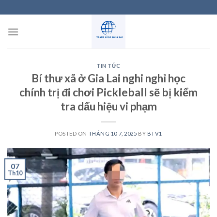
Skip
to
content
TIN TỨC
Bí thư xã ở Gia Lai nghi nghỉ học
chính trị đi chơi Pickleball sẽ bị kiểm
tra dấu hiệu vi phạm
POSTED ON
THÁNG 10 7, 2025
BY
BTV1
07
Th10