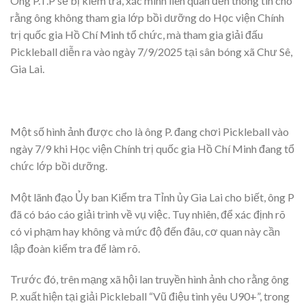
Ông P.T.P sẽ bị kiểm tra, xác minh liên quan đến thông tin cho
rằng ông không tham gia lớp bồi dưỡng do Học viện Chính
trị quốc gia Hồ Chí Minh tổ chức, mà tham gia giải đấu
Pickleball diễn ra vào ngày 7/9/2025 tại sân bóng xã Chư Sê,
Gia Lai.
Một số hình ảnh được cho là ông P. đang chơi Pickleball vào
ngày 7/9 khi Học viện Chính trị quốc gia Hồ Chí Minh đang tổ
chức lớp bồi dưỡng.
Một lãnh đạo Ủy ban Kiểm tra Tỉnh ủy Gia Lai cho biết, ông P
đã có báo cáo giải trình về vụ việc. Tuy nhiên, để xác định rõ
có vi phạm hay không và mức độ đến đâu, cơ quan này cần
lập đoàn kiểm tra để làm rõ.
Trước đó, trên mạng xã hội lan truyền hình ảnh cho rằng ông
P. xuất hiện tại giải Pickleball “Vũ điệu tình yêu U90+”, trong