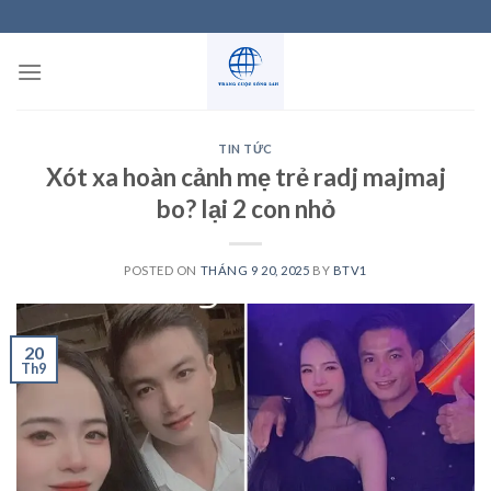
Skip
to
content
TIN TỨC
Xót xa hoàn cảnh mẹ trẻ radj majmaj
bo? lại 2 con nhỏ
POSTED ON
THÁNG 9 20, 2025
BY
BTV1
20
Th9