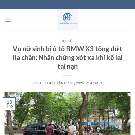
Skip
to
content
XE CỘ
Vụ nữ sinh bị ô tô BMW X3 tông đứt
lìa chân: Nhân chứng xót xa khi kể lại
tai nạn
POSTED ON
THÁNG 6 10, 2025
BY
ADMIN
10
Th6