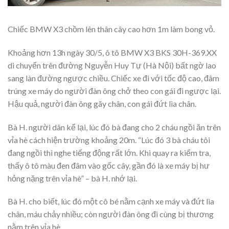
Chiếc BMW X3 chồm lên thân cây cao hơn 1m làm bong vỏ.
Khoảng hơn 13h ngày 30/5, ô tô BMW X3 BKS 30H-369.XX
di chuyển trên đường Nguyễn Huy Tự (Hà Nội) bất ngờ lao
sang làn đường ngược chiều. Chiếc xe đi với tốc độ cao, đâm
trúng xe máy do người đàn ông chở theo con gái đi ngược lại.
Hậu quả, người đàn ông gãy chân, con gái đứt lìa chân.
Bà H. người dân kể lại, lúc đó bà đang cho 2 cháu ngồi ăn trên
vỉa hè cách hiện trường khoảng 20m. “Lúc đó 3 bà cháu tôi
đang ngồi thì nghe tiếng động rất lớn. Khi quay ra kiểm tra,
thấy ô tô màu đen đâm vào gốc cây, gần đó là xe máy bị hư
hỏng nặng trên vỉa hè” – bà H. nhớ lại.
Bà H. cho biết, lúc đó một cô bé nằm cạnh xe máy và đứt lìa
chân, máu chảy nhiều; còn người đàn ông đi cùng bị thương
nằm trên vỉa hè.