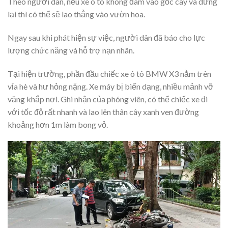
Theo người dân, nếu xe ô tô không đâm vào gốc cây và dừng
lại thì có thể sẽ lao thẳng vào vườn hoa.
Ngay sau khi phát hiện sự việc, người dân đã báo cho lực
lượng chức năng và hỗ trợ nạn nhân.
Tại hiện trường, phần đầu chiếc xe ô tô BMW X3 nằm trên
vỉa hè và hư hỏng nặng. Xe máy bị biến dạng, nhiều mảnh vỡ
văng khắp nơi. Ghi nhận của phóng viên, có thể chiếc xe đi
với tốc độ rất nhanh và lao lên thân cây xanh ven đường
khoảng hơn 1m làm bong vỏ.