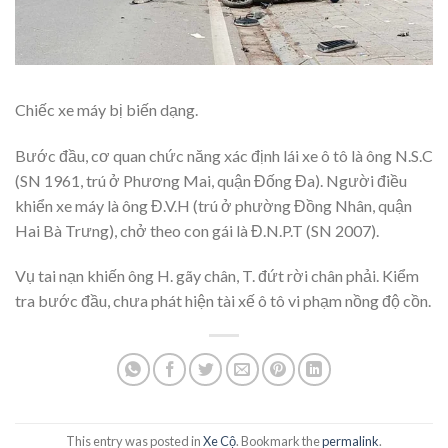
Chiếc xe máy bị biến dạng.
Bước đầu, cơ quan chức năng xác định lái xe ô tô là ông N.S.C
(SN 1961, trú ở Phương Mai, quận Đống Đa). Người điều
khiển xe máy là ông Đ.V.H (trú ở phường Đồng Nhân, quận
Hai Bà Trưng), chở theo con gái là Đ.N.P.T (SN 2007).
Vụ tai nạn khiến ông H. gãy chân, T. đứt rời chân phải. Kiểm
tra bước đầu, chưa phát hiện tài xế ô tô vi phạm nồng độ cồn.
This entry was posted in
Xe Cộ
. Bookmark the
permalink
.