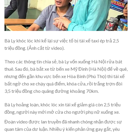
Bà Ly khóc lóc khi kể lại sự việc tố bị tài xế taxi ép trả 2,5
triệu đồng. (Ảnh cắt từ video).
Theo các thông tin chia sẻ, bà Ly vốn xuống Hà Nội rửa bát
thuê. Sau đó, bà bắt xe từ bến xe Mỹ Đình (Hà Nội) để về quê,
nhưng đến gần khu vực bến xe Hòa Bình (Phú Thọ) thì tài xế
bất ngờ cho xe chạy quá điểm, khóa cửa, rồi trắng trợn đòi
3,5 triệu đồng cho quãng đường khoảng 70km.
Bà Ly hoảng loạn, khóc lóc xin tài xế giảm giá còn 2,5 triệu
đồng, người này mới mở cửa cho người phụ nữ xuống xe.
Đoạn video được lan truyền đã nhanh chóng nhận được sự
quan tâm của dư luận. Nhiều ý kiến phản ứng gay gắt, yêu