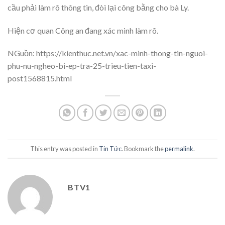
cầu phải làm rõ thông tin, đòi lại công bằng cho bà Ly.
Hiện cơ quan Công an đang xác minh làm rõ.
NGuồn: https://kienthuc.net.vn/xac-minh-thong-tin-nguoi-
phu-nu-ngheo-bi-ep-tra-25-trieu-tien-taxi-
post1568815.html
This entry was posted in
Tin Tức
. Bookmark the
permalink
.
BTV1