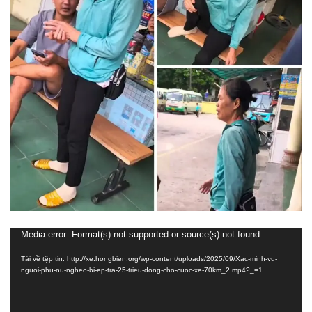
Trình
Media error: Format(s) not supported or source(s) not found
chơi
Tải về tệp tin: http://xe.hongbien.org/wp-content/uploads/2025/09/Xac-minh-vu-
Video
nguoi-phu-nu-ngheo-bi-ep-tra-25-trieu-dong-cho-cuoc-xe-70km_2.mp4?_=1