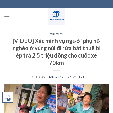
Skip
to
content
TIN TỨC
[VIDEO] Xác minh vụ người phụ nữ
nghèo ở vùng núi đi rửa bát thuê bị
ép trả 2,5 triệu đồng cho cuốc xe
70km
POSTED ON
THÁNG 9 12, 2025
BY
BTV1
12
Th9