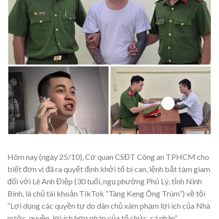
Hôm nay (ngày 25/10), Cơ quan CSĐT Công an TPHCM cho
biết đơn vị đã ra quyết định khởi tố bị can, lệnh bắt tạm giam
đối với Lê Anh Điệp (30 tuổi, ngụ phường Phủ Lý, tỉnh Ninh
Bình, là chủ tài khoản TikTok “Tàng Keng Ông Trùm”) về tội
“Lợi dụng các quyền tự do dân chủ xâm phạm lợi ích của Nhà
nước, quyền, lợi ích hợp pháp của tổ chức, cá nhân”.