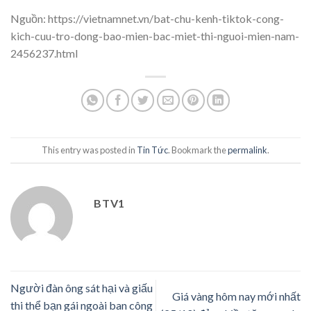
Nguồn: https://vietnamnet.vn/bat-chu-kenh-tiktok-cong-
kich-cuu-tro-dong-bao-mien-bac-miet-thi-nguoi-mien-nam-
2456237.html
This entry was posted in
Tin Tức
. Bookmark the
permalink
.
BTV1
Người đàn ông sát hại và giấu
Giá vàng hôm nay mới nhất
thi thể bạn gái ngoài ban công