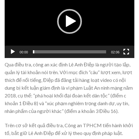
Video
00:00
02:06
Qua điều tra, công an xác định Lê Anh Điệp là người tạo lập,
quản lý tài khoản nói trên. Với mục đích “câu” lượt xem, lượt
thích để nổi tiếng, Điệp đã đăng tải hàng loạt video có nội
dung bị kết luận giám định là vi phạm Luật An ninh mạng năm
2018, cụ thể: “phá hoại khối đại đoàn kết dân tộc” (điểm c
khoản 1 Điều 8) và “xúc phạm nghiêm trọng danh dự, uy tín,
nhân phẩm của người khác” (điểm a khoản 3 Điều 16).
Trên cơ sở kết quả điều tra, Công an TPHCM tiến hành khởi
tố, bắt giữ Lê Anh Điệp để xử lý theo quy định pháp luật.