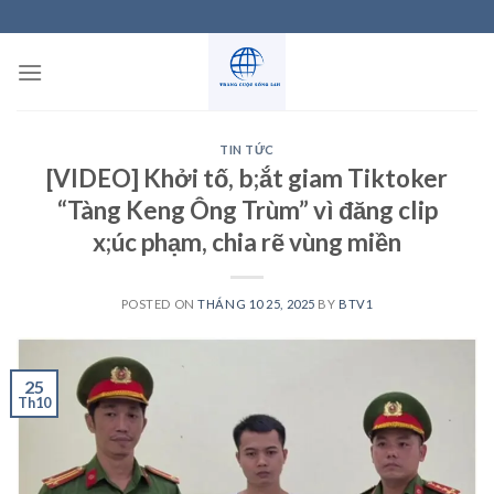
Skip
to
content
TIN TỨC
[VIDEO] Khởi tố, b;ắt giam Tiktoker
“Tàng Keng Ông Trùm” vì đăng clip
x;úc phạm, chia rẽ vùng miền
POSTED ON
THÁNG 10 25, 2025
BY
BTV1
25
Th10