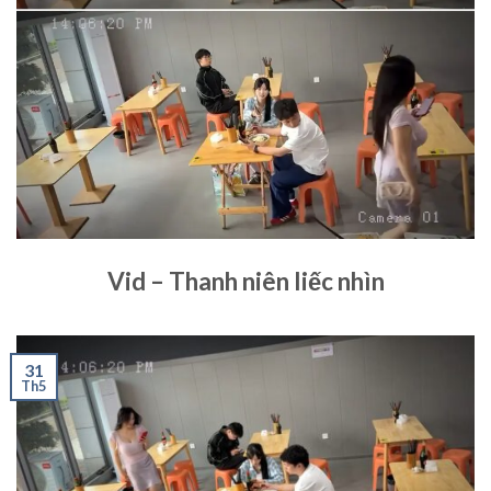
Vid – Thanh niên liếc nhìn
31
Th5