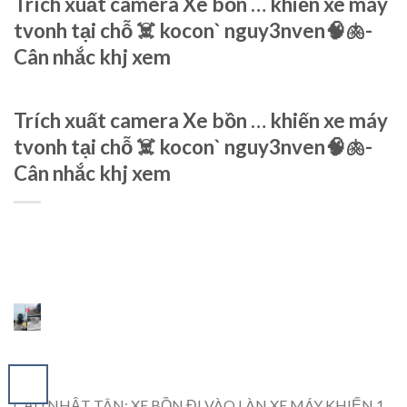
Trích xuất camera Xe bồn … khiến xe máy
tvonh tại chỗ ☠️ kocon` nguy3nven🧠🫁-
Cân nhắc khj xem
Trích xuất camera Xe bồn … khiến xe máy
tvonh tại chỗ ☠️ kocon` nguy3nven🧠🫁-
Cân nhắc khj xem
CẦU NHẬT TÂN: XE BỒN ĐI VÀO LÀN XE MÁY KHIẾN 1