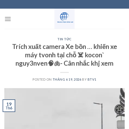
Skip
to
content
TIN TỨC
Trích xuất camera Xe bồn … khiến xe
máy tvonh tại chỗ ☠️ kocon`
nguy3nven🧠🫁- Cân nhắc khj xem
POSTED ON
THÁNG 6 19, 2026
BY
BTV1
19
Th6