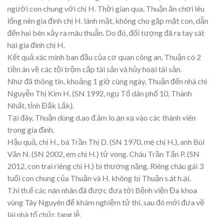
người con chung với chị H. Thời gian qua, Thuận ăn chơi lêu
lổng nên gia đình chị H. lánh mặt, không cho gặp mặt con, dẫn
đến hai bên xảy ra mâu thuẫn. Do đó, đối tượng đã ra tay sát
hại gia đình chị H.
Kết quả xác minh ban đầu của cơ quan công an, Thuận có 2
tiền án về các tội trộm cắp tài sản và hủy hoại tài sản.
Như đã thông tin, khoảng 1 giờ cùng ngày, Thuận đến nhà chị
Nguyễn Thị Kim H. (SN 1992, ngụ Tổ dân phố 10, Thành
Nhất, tỉnh Đắk Lắk).
Tại đây, Thuận dùng d.ao đ.âm lo.ạn xạ vào các thành viên
trong gia đình.
Hậu quả, chị H., bà Trần Thị D. (SN 1970, mẹ chị H.), anh Bùi
Văn N. (SN 2002, em chị H.) tử vong. Cháu Trần Tấn P. (SN
2012, con trai riêng chị H.) bị thương nặng. Riêng cháu gái 3
tuổi con chung của Thuận và H. không bị Thuận s.át h.ại.
T.hi th.ể các nạn nhân đã được đưa tới Bệnh viện Đa khoa
vùng Tây Nguyên để khám nghiệm tử thi, sau đó mới đưa về
lại nhà tổ chức tang lễ.