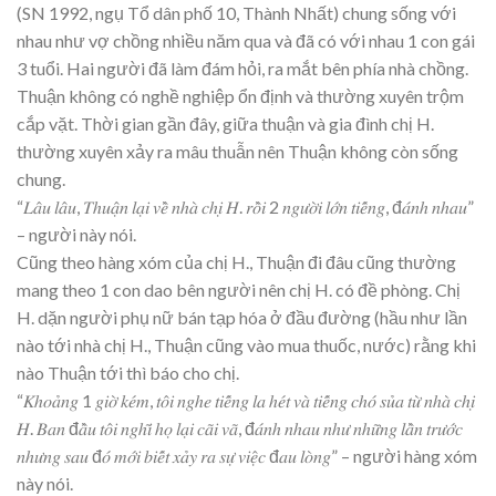
(SN 1992, ngụ Tổ dân phố 10, Thành Nhất) chung sống với
nhau như vợ chồng nhiều năm qua và đã có với nhau 1 con gái
3 tuổi. Hai người đã làm đám hỏi, ra mắt bên phía nhà chồng.
Thuận không có nghề nghiệp ổn định và thường xuyên trộm
cắp vặt. Thời gian gần đây, giữa thuận và gia đình chị H.
thường xuyên xảy ra mâu thuẫn nên Thuận không còn sống
chung.
“𝐿𝑎̂𝑢 𝑙𝑎̂𝑢, 𝑇ℎ𝑢𝑎̣̂𝑛 𝑙𝑎̣𝑖 𝑣𝑒̂̀ 𝑛ℎ𝑎̀ 𝑐ℎ𝑖̣ 𝐻. 𝑟𝑜̂̀𝑖 2 𝑛𝑔𝑢̛𝑜̛̀𝑖 𝑙𝑜̛́𝑛 𝑡𝑖𝑒̂́𝑛𝑔, đ𝑎́𝑛ℎ 𝑛ℎ𝑎𝑢”
– người này nói.
Cũng theo hàng xóm của chị H., Thuận đi đâu cũng thường
mang theo 1 con dao bên người nên chị H. có đề phòng. Chị
H. dặn người phụ nữ bán tạp hóa ở đầu đường (hầu như lần
nào tới nhà chị H., Thuận cũng vào mua thuốc, nước) rằng khi
nào Thuận tới thì báo cho chị.
“𝐾ℎ𝑜𝑎̉𝑛𝑔 1 𝑔𝑖𝑜̛̀ 𝑘𝑒́𝑚, 𝑡𝑜̂𝑖 𝑛𝑔ℎ𝑒 𝑡𝑖𝑒̂́𝑛𝑔 𝑙𝑎 ℎ𝑒́𝑡 𝑣𝑎̀ 𝑡𝑖𝑒̂́𝑛𝑔 𝑐ℎ𝑜́ 𝑠𝑢̉𝑎 𝑡𝑢̛̀ 𝑛ℎ𝑎̀ 𝑐ℎ𝑖̣
𝐻. 𝐵𝑎𝑛 đ𝑎̂̀𝑢 𝑡𝑜̂𝑖 𝑛𝑔ℎ𝑖̃ ℎ𝑜̣ 𝑙𝑎̣𝑖 𝑐𝑎̃𝑖 𝑣𝑎̃, đ𝑎́𝑛ℎ 𝑛ℎ𝑎𝑢 𝑛ℎ𝑢̛ 𝑛ℎ𝑢̛̃𝑛𝑔 𝑙𝑎̂̀𝑛 𝑡𝑟𝑢̛𝑜̛́𝑐
𝑛ℎ𝑢̛𝑛𝑔 𝑠𝑎𝑢 đ𝑜́ 𝑚𝑜̛́𝑖 𝑏𝑖𝑒̂́𝑡 𝑥𝑎̉𝑦 𝑟𝑎 𝑠𝑢̛̣ 𝑣𝑖𝑒̣̂𝑐 đ𝑎𝑢 𝑙𝑜̀𝑛𝑔” – người hàng xóm
này nói.