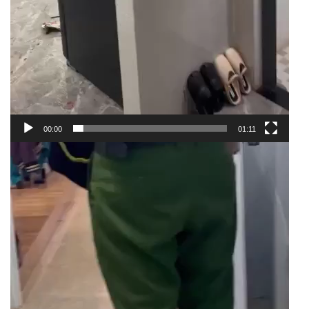
00:00
01:11
Trình
chơi
Video