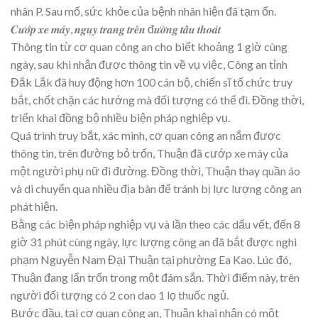
nhân P. Sau mổ, sức khỏe của bệnh nhân hiện đã tạm ổn.
𝑪𝒖̛𝒐̛́𝒑 𝒙𝒆 𝒎𝒂́𝒚, 𝒏𝒈𝒖̣𝒚 𝒕𝒓𝒂𝒏𝒈 𝒕𝒓𝒆̂𝒏 đ𝒖̛𝒐̛̀𝒏𝒈 𝒕𝒂̂̉𝒖 𝒕𝒉𝒐𝒂́𝒕
Thông tin từ cơ quan công an cho biết khoảng 1 giờ cùng
ngày, sau khi nhận được thông tin về vụ việc, Công an tỉnh
Đắk Lắk đã huy động hơn 100 cán bộ, chiến sĩ tổ chức truy
bắt, chốt chặn các hướng mà đối tượng có thể đi. Đồng thời,
triển khai đồng bộ nhiều biện pháp nghiệp vụ.
Quá trình truy bắt, xác minh, cơ quan công an nắm được
thông tin, trên đường bỏ trốn, Thuận đã cướp xe máy của
một người phụ nữ đi đường. Đồng thời, Thuận thay quần áo
và di chuyển qua nhiều địa bàn để tránh bị lực lượng công an
phát hiện.
Bằng các biện pháp nghiệp vụ và lần theo các dấu vết, đến 8
giờ 31 phút cùng ngày, lực lượng công an đã bắt được nghi
phạm Nguyễn Nam Đại Thuận tại phường Ea Kao. Lúc đó,
Thuận đang lẩn trốn trong một đám sắn. Thời điểm này, trên
người đối tượng có 2 con dao 1 lọ thuốc ngủ.
Bước đầu, tại cơ quan công an, Thuận khai nhận có một