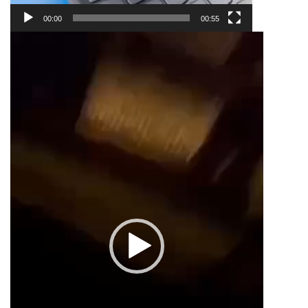
00:00
00:55
Trình
chơi
Video