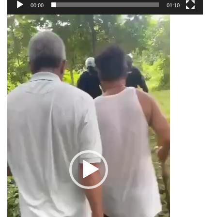
00:00
01:10
Trình
chơi
Video