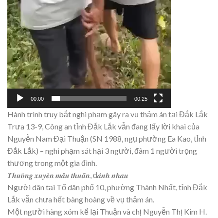
00:00
00:25
Hành trình truy bắt nghi phạm gây ra vụ thảm án tại Đắk Lắk
Trưa 13-9, Công an tỉnh Đắk Lắk vẫn đang lấy lời khai của
Nguyễn Nam Đại Thuận (SN 1988, ngụ phường Ea Kao, tỉnh
Đắk Lắk) – nghi phạm sát hại 3 người, đâm 1 người trọng
thương trong một gia đình.
𝑻𝒉𝒖̛𝒐̛̀𝒏𝒈 𝒙𝒖𝒚𝒆̂𝒏 𝒎𝒂̂𝒖 𝒕𝒉𝒖𝒂̂̃𝒏, đ𝒂́𝒏𝒉 𝒏𝒉𝒂𝒖
Người dân tại Tổ dân phố 10, phường Thành Nhất, tỉnh Đắk
Lắk vẫn chưa hết bàng hoàng về vụ thảm án.
Một người hàng xóm kể lại Thuận và chị Nguyễn Thị Kim H.