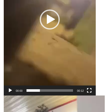
00:00
00:12
Trình
chơi
Video