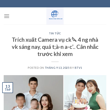
Skip
to
content
TIN TỨC
Trích xuất Camera vụ ck🔪 4 ng nɦà
vk sáng nay, quá t;à-n a-c’.. Cân nhắc
trước khi xem
POSTED ON
THÁNG 9 13, 2025
BY
BTV1
13
Th9