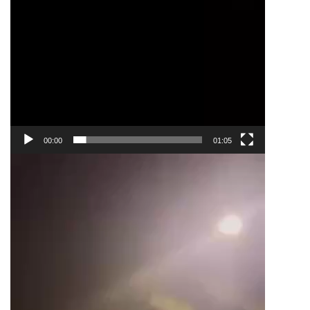
00:00
01:05
Trình
chơi
Video