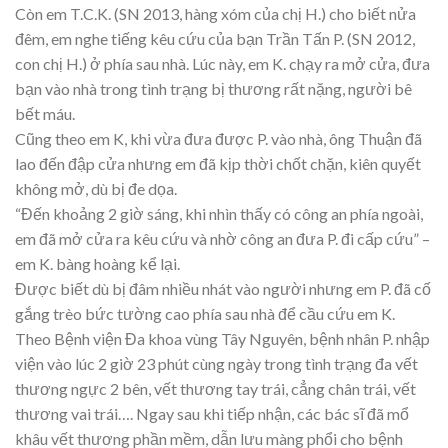
Còn em T.C.K. (SN 2013, hàng xóm của chị H.) cho biết nửa
đêm, em nghe tiếng kêu cứu của bạn Trần Tấn P. (SN 2012,
con chị H.) ở phía sau nhà. Lúc này, em K. chạy ra mở cửa, đưa
bạn vào nhà trong tình trạng bị thương rất nặng, người bê
bết máu.
Cũng theo em K, khi vừa đưa được P. vào nhà, ông Thuận đã
lao đến đập cửa nhưng em đã kịp thời chốt chặn, kiên quyết
không mở, dù bị đe dọa.
“Đến khoảng 2 giờ sáng, khi nhìn thấy có công an phía ngoài,
em đã mở cửa ra kêu cứu và nhờ công an đưa P. đi cấp cứu” –
em K. bàng hoàng kể lại.
Được biết dù bị đâm nhiều nhát vào người nhưng em P. đã cố
gắng trèo bức tường cao phía sau nhà để cầu cứu em K.
Theo Bệnh viện Đa khoa vùng Tây Nguyên, bệnh nhân P. nhập
viện vào lúc 2 giờ 23 phút cùng ngày trong tình trạng đa vết
thương ngực 2 bên, vết thương tay trái, cẳng chân trái, vết
thương vai trái…. Ngay sau khi tiếp nhận, các bác sĩ đã mổ
khâu vết thương phần mềm, dẫn lưu màng phổi cho bệnh