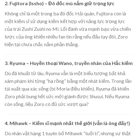
2. Fujitora (Issho) – Đô đốc mù nắm giữ trọng lực
Không chỉ là một trong ba đô đốc Hải quân, Fujitora còn là
một kiếm sĩ sử dụng kiếm kết hợp với năng lực trọng lực
của trái Zushi Zushi no Mi. Lối đánh vừa mạnh bạo vừa chiến
lược của ông khiến nhiều fan tin rằng nếu đấu tay đôi, Zoro
hiện tại chưa chắc nắm phần thắng.
3. Ryuma – Huyền thoại Wano, truyền nhân của Hắc kiếm
Dù đã khuất từ lâu, Ryuma vẫn là một biểu tượng bất khả
xâm phạm khi từng “hạ rồng” bằng một nhát kiếm. Trong lần
tái xuất qua xác sống (bị Moria điều khiển), Ryuma đã khiến
Zoro phải bung hết sức mới giành được Shusui. Nếu Ryuma
còn sống, liệu Zoro có đủ sức vượt qua?
4. Mihawk – Kiếm sĩ mạnh nhất thế giới (vẫn là ông đấy!)
Dù nhân vật hạng 1 tuyên bố Mihawk “tuổi tí”, nhưng sự thật