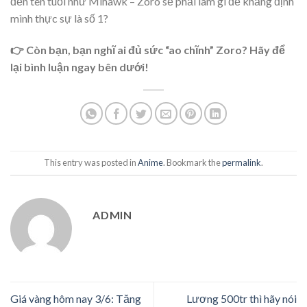
đến tên tuổi như Mihawk – Zoro sẽ phải làm gì để khẳng định
mình thực sự là số 1?
👉 Còn bạn, bạn nghĩ ai đủ sức “ao chĩnh” Zoro? Hãy để
lại bình luận ngay bên dưới!
This entry was posted in
Anime
. Bookmark the
permalink
.
ADMIN
Giá vàng hôm nay 3/6: Tăng
Lương 500tr thì hãy nói