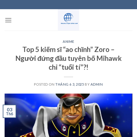
Skip
to
content
ANIME
Top 5 kiếm sĩ “ao chĩnh” Zoro –
Người đứng đầu tuyên bố Mihawk
chỉ “tuổi tí”?!
POSTED ON
THÁNG 6 3, 2025
BY
ADMIN
03
Th6