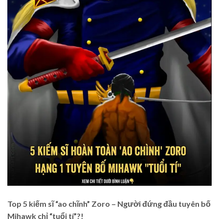
Top 5 kiếm sĩ “ao chĩnh” Zoro – Người đứng đầu tuyên bố
Mihawk chỉ “tuổi tí”?!