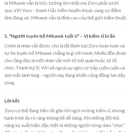
là Mihawk vẫn là bức tường lớn nhất mà Zoro phải vượt
qua. Với Yoru – thanh Hắc kiếm huyền thoại, cùng sự điềm
tĩnh đáng sợ, Mihawk vẫn là đỉnh cao của thế giới kiếm thuật.
5. “Người tuyên bố Mihawk tuổi tí” – Vị kiếm sĩ bí ẩn
Chính là nhân vật được cho là đã đánh bại Zoro hoàn toàn và
tự tin tuyên bố Mihawk chẳng là gì với mình. Nhiều đồn đoán
cho rằng đây là một nhân vật mới từ hải quân hoặc từ tổ
chức Thánh Kỵ Sĩ. Với vẻ ngoài uy nghi, cơ bắp cuồn cuộn và
ánh mắt lạnh lùng – người này đang khiến cộng đồng fan dậy
sóng.
Lời kết
Zoro có thể đang tiến rất gần tới ngôi vương kiếm sĩ, nhưng
hành trình ấy rõ ràng không hề dễ dàng. Khi những đối thủ
nặng ký xuất hiện, đặc biệt là những người từng dám “chọc”