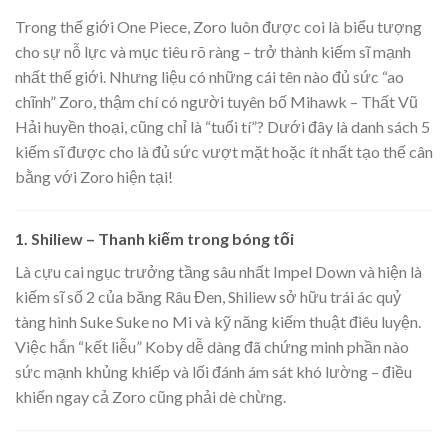
Trong thế giới One Piece, Zoro luôn được coi là biểu tượng
cho sự nỗ lực và mục tiêu rõ ràng – trở thành kiếm sĩ mạnh
nhất thế giới. Nhưng liệu có những cái tên nào đủ sức “ao
chĩnh” Zoro, thậm chí có người tuyên bố Mihawk – Thất Vũ
Hải huyền thoại, cũng chỉ là “tuổi tí”? Dưới đây là danh sách 5
kiếm sĩ được cho là đủ sức vượt mặt hoặc ít nhất tạo thế cân
bằng với Zoro hiện tại!
1. Shiliew – Thanh kiếm trong bóng tối
Là cựu cai ngục trưởng tầng sâu nhất Impel Down và hiện là
kiếm sĩ số 2 của băng Râu Đen, Shiliew sở hữu trái ác quỷ
tàng hình Suke Suke no Mi và kỹ năng kiếm thuật điêu luyện.
Việc hắn “kết liễu” Koby dễ dàng đã chứng minh phần nào
sức mạnh khủng khiếp và lối đánh ám sát khó lường – điều
khiến ngay cả Zoro cũng phải dè chừng.