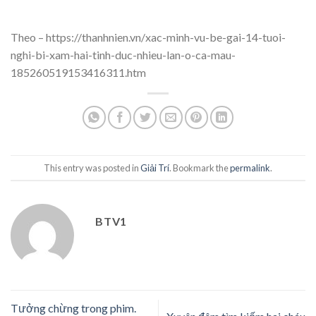
Theo – https://thanhnien.vn/xac-minh-vu-be-gai-14-tuoi-
nghi-bi-xam-hai-tinh-duc-nhieu-lan-o-ca-mau-
185260519153416311.htm
This entry was posted in
Giải Trí
. Bookmark the
permalink
.
BTV1
Tưởng chừng trong phim.