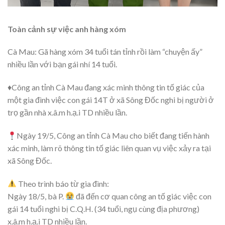
Toàn cảnh sự việc anh hàng xóm
Cà Mau: Gã hàng xóm 34 tuổi tán tỉnh rồi làm “chuyện ấy”
nhiều lần với bạn gái nhí 14 tuổi.
♦️Công an tỉnh Cà Mau đang xác minh thông tin tố giác của
một gia đình việc con gái 14T ở xã Sông Đốc nghi bị người ở
trọ gần nhà x.â.m h.ạ.i TD nhiều lần.
Ngày 19/5, Công an tỉnh Cà Mau cho biết đang tiến hành
xác minh, làm rõ thông tin tố giác liên quan vụ việc xảy ra tại
xã Sông Đốc.
Theo trình báo từ gia đình:
Ngày 18/5, bà P.
đã đến cơ quan công an tố giác việc con
gái 14 tuổi nghi bị C.Q.H. (34 tuổi, ngụ cùng địa phương)
x.â.m h.ạ.i TD nhiều lần.