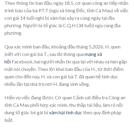
Theo thông tin ban đầu, ngày 18.5, cơ quan công an tiếp nhận
trình báo của bà P.T.T (ngụ xã Sông Đốc, tỉnh Cà Mau) về việc
con gái 14 tuổi nghi bị xâm hại xảy ra cùng ngày tại địa
phương. Người bị tố giác là C.Q.H (34 tuổi) ngụ cùng địa
phương.
Qua xác minh ban đầu, khoảng đầu tháng 5.2026, H. quen
biết với con gái bà T., sau đó thông qua
mạng xã
hội
Facebook, hai người nhắn tin qua lại với nhau và hẹn gặp
mặt nói chuyện. Theo lời khai ban đầu của H., từ thời điểm
quen cho đến nay, H. và con gái bà T. đã quan hệ tình dục
nhiều lần tại nhà trọ nơi H. đang sinh sống.
Hiện vụ việc đang được Cơ quan Cảnh sát điều tra Công an
tỉnh Cà Mau phối hợp xác minh, thu thập tài liệu, làm rõ nội
dung tố giác bé gái bị
xâm hại tình dục
theo quy định pháp
luật.