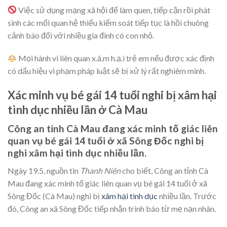
Việc sử dụng mạng xã hội để làm quen, tiếp cận rồi phát
sinh các mối quan hệ thiếu kiểm soát tiếp tục là hồi chuông
cảnh báo đối với nhiều gia đình có con nhỏ.
Mọi hành vi liên quan x.â.m h.ạ.i trẻ em nếu được xác định
có dấu hiệu vi phạm pháp luật sẽ bị xử lý rất nghiêm minh.
Xác minh vụ bé gái 14 tuổi nghi bị xâm hại
tình dục nhiều lần ở Cà Mau
Công an tỉnh Cà Mau đang xác minh tố giác liên
quan vụ bé gái 14 tuổi ở xã Sông Đốc nghi bị
nghi xâm hại tình dục nhiều lần.
Ngày 19.5, nguồn tin
Thanh Niên
cho biết, Công an tỉnh Cà
Mau đang xác minh tố giác liên quan vụ bé gái 14 tuổi ở xã
Sông Đốc (Cà Mau) nghi bị
xâm hại tình dục
nhiều lần. Trước
đó, Công an xã Sông Đốc tiếp nhận trình báo từ mẹ nạn nhân.