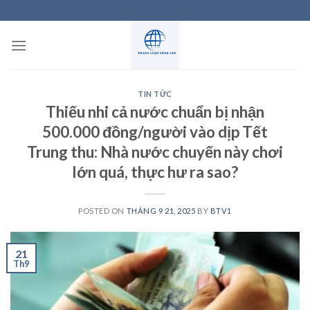
Skip
to
content
TIN TỨC
Thiếu nhi cả nước chuẩn bị nhận
500.000 đồng/người vào dịp Tết
Trung thu: Nhà nước chuyến này chơi
lớn quá, thực hư ra sao?
POSTED ON
THÁNG 9 21, 2025
BY
BTV1
21
Th9