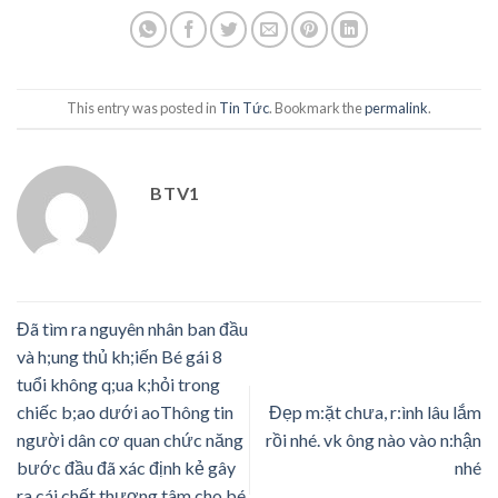
This entry was posted in
Tin Tức
. Bookmark the
permalink
.
BTV1
Đã tìm ra nguyên nhân ban đầu
và h;ung thủ kh;iến Bé gái 8
tuổi không q;ua k;hỏi trong
chiếc b;ao dưới aoThông tin
Đẹp m:ặt chưa, r:ình lâu lắm
người dân cơ quan chức năng
rồi nhé. vk ông nào vào n:hận
bước đầu đã xác định kẻ gây
nhé
ra cái chết thương tâm cho bé