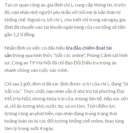
Tại cơ quan công an, gia đình chị L. cung cấp thông tin, trước
đó, nạn nhân nhờ người yêu nhắn với bố mẹ là bản thân bị
khống chế. Ngoài ra, bố chị L. cho biết chỉ trong vài ngày, gia
đình đã chuyển vào tài khoản ngân hàng của con tổng số tiền
gần 1,2 tỉ đồng.
Nhận định vụ việc có dấu hiệu
lừa đảo chiếm đoạt tài
sản
thông qua hình thức “bắt cóc online”, Phòng Cảnh sát hình
sự, Công an TP Hà Nội đã chỉ đạo Đội Điều tra trọng án
nhanh chóng vào cuộc xác minh.
Chỉ sau 2 giờ, đơn vị đã xác định được vị trí của chị L. đang “bị
bắt cóc”. Thực chất, nạn nhân vẫn ở nhà trọ tại phường Đại
Mỗ (Hà Nội), nhưng khóa trái cửa, không liên hệ, tiếp xúc với
ai, chỉ ăn lương khô, nước lọc và mì tôm. Thời điểm lực
lượng công an phát hiện, nạn nhân đang trong trạng thái
hoảng loạn do bị các đối tượng khống chế online, thao túng
tâm lý trong suốt 4 ngày.