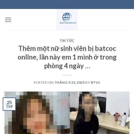
Skip
to
content
TIN TỨC
Thêm một nữ sinh viên bị batcoc
online, lần này em 1 mình ở trong
phòng 4 ngày …
POSTED ON
THÁNG 9 25, 2025
BY
BTV1
25
Th9