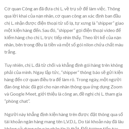
Cơ quan Công an đã đưa chị L. về trụ sở để làm việc. Thông
qua lời khai của nạn nhân, cơ quan công an xác định ban đầu
chị L. nhận được điện thoại từ số lạ, tự xưng là “shipper” giao
một kiện hàng đến. Sau đó, “shipper” gọi điện thoại video để
kiểm hàng cho chị L. trực tiếp nhìn thấy. Theo lời kể của nạn
nhân, bên trong đều là tiền và một số gói nilon chứa chất màu
trắng.
Tuy nhiên, chị L. đã từ chối và khẳng định gói hàng trên không
phải của mình. Ngay lập tức, “shipper” thông báo sẽ gửi kiện
hàng đến cơ quan điều tra để làm rõ. Trong ngày, một người
đàn ông khác đã gọi cho nạn nhân thông qua ứng dụng Zoom
và Google Meet, giới thiệu là công an, đề nghị chị L. tham gia
“phòng chat”.
Người này khẳng định kiện hàng trên được đặt thông qua số
tài khoản ngân hàng mang tên L.V.D.L. Do tài khoản này đã lâu
không sử dụng nên nạn nhân tin là thật. Đối tượng tiếp tục