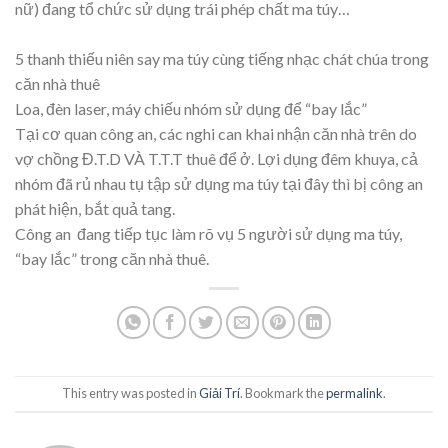
nữ) đang tổ chức sử dụng trái phép chất ma túy…
5 thanh thiếu niên say ma túy cùng tiếng nhạc chát chúa trong
căn nhà thuê
Loa, đèn laser, máy chiếu nhóm sử dụng để “bay lắc”
Tại cơ quan công an, các nghi can khai nhận căn nhà trên do
vợ chồng Đ.T.D VÀ T.T.T thuê để ở. Lợi dụng đêm khuya, cả
nhóm đã rủ nhau tụ tập sử dụng ma túy tại đây thì bị công an
phát hiện, bắt quả tang.
Công an đang tiếp tục làm rõ vụ 5 người sử dụng ma túy,
“bay lắc” trong căn nhà thuê.
This entry was posted in
Giải Trí
. Bookmark the
permalink
.