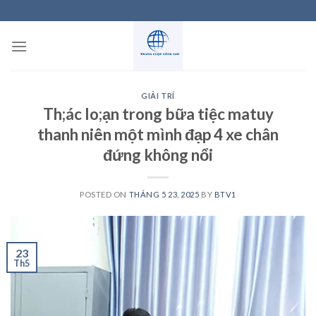
Skip
to
content
GIẢI TRÍ
Th;ác lo;ạn trong bữa tiệc matuy
thanh niên một mình đạp 4 xe chân
đứng không nổi
POSTED ON
THÁNG 5 23, 2025
BY
BTV1
23
Th5