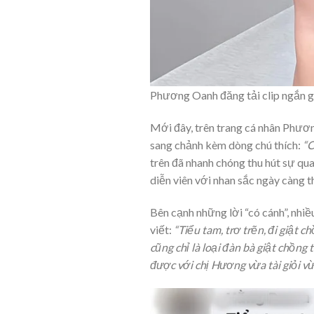
Phương Oanh đăng tải clip ngắn gh
Mới đây, trên trang cá nhân Phươn
sang chảnh kèm dòng chú thích:
“C
trên đã nhanh chóng thu hút sự qu
diễn viên với nhan sắc ngày càng 
Bên cạnh những lời “có cánh”, nhiề
viết:
“Tiểu tam, trơ trẽn, đi giật 
cũng chỉ là loại đàn bà giật chồng
được với chị Hương vừa tài giỏi vừ