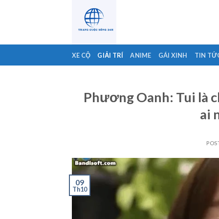
Skip
to
content
XE CỘ
GIẢI TRÍ
ANIME
GÁI XINH
TIN TỨ
Phương Oanh: Tui là c
ai 
POS
09
Th10