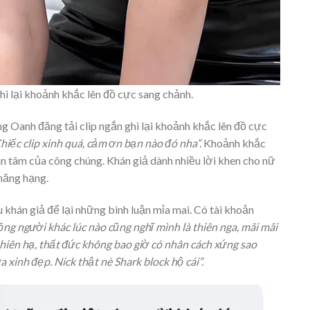
i lại khoảnh khắc lên đồ cực sang chảnh.
g Oanh đăng tải clip ngắn ghi lại khoảnh khắc lên đồ cực
hiếc clip xinh quá, cảm ơn bạn nào đó nha”.
Khoảnh khắc
an tâm của công chúng. Khán giả dành nhiều lời khen cho nữ
thăng hạng.
u khán giả để lại những bình luận mỉa mai. Có tài khoản
chồng người khác lúc nào cũng nghĩ mình là thiên nga, mãi mãi
 thiên hạ, thất đức không bao giờ có nhân cách xứng sao
a xinh đẹp. Nick thật nè Shark block hộ cái”.