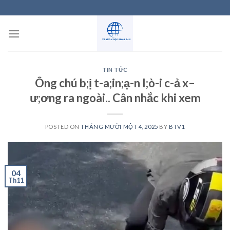
Skip
to
content
TIN TỨC
Ông chú b;ị t-a;in;ạ-n l;ò-i c-ả x–
ư;ơng ra ngoài.. Cân nhắc khi xem
POSTED ON
THÁNG MƯỜI MỘT 4, 2025
BY
BTV1
04
Th11