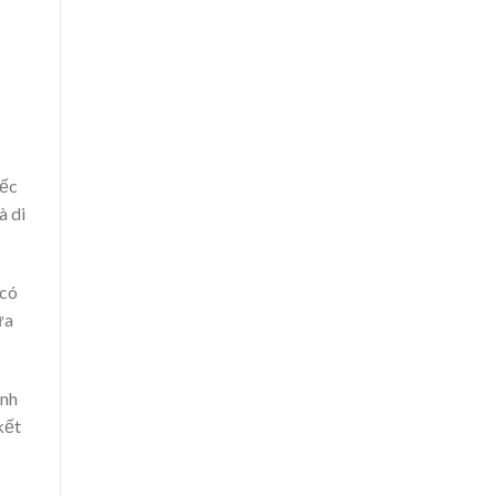
iếc
à di
 có
ưa
inh
kết