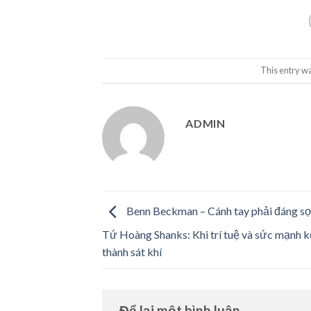
This entry w
ADMIN
Benn Beckman – Cánh tay phải đáng sợ
Tứ Hoàng Shanks: Khi trí tuệ và sức mạnh 
thành sát khí
Để lại một bình luận