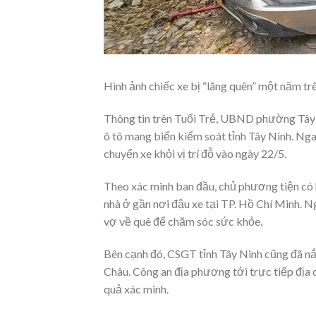
Hình ảnh chiếc xe bị “lãng quên” một năm t
Thông tin trên Tuổi Trẻ, UBND phường Tây T
ô tô mang biển kiểm soát tỉnh Tây Ninh. Nga
chuyển xe khỏi vị trí đỗ vào ngày 22/5.
Theo xác minh ban đầu, chủ phương tiện có 
nhà ở gần nơi đậu xe tại TP. Hồ Chí Minh. Ngư
vợ về quê để chăm sóc sức khỏe.
Bên cạnh đó, CSGT tỉnh Tây Ninh cũng đã n
Châu. Công an địa phương tới trực tiếp địa ch
quả xác minh.