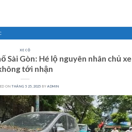
C
XE CỘ
hố Sài Gòn: Hé lộ nguyên nhân chủ xe
không tới nhận
TED ON
THÁNG 5 25, 2025
BY
ADMIN