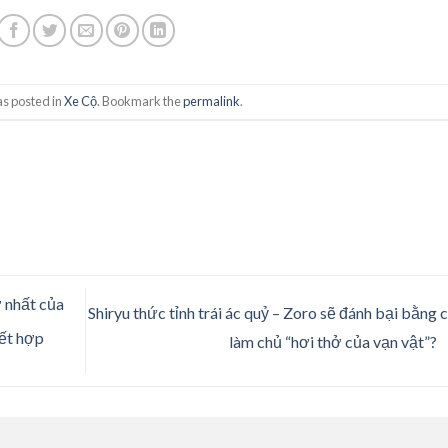
as posted in
Xe Cộ
. Bookmark the
permalink
.
 nhất của
Shiryu thức tỉnh trái ác quỷ – Zoro sẽ đánh bại bằng 
kết hợp
làm chủ “hơi thở của vạn vật”?