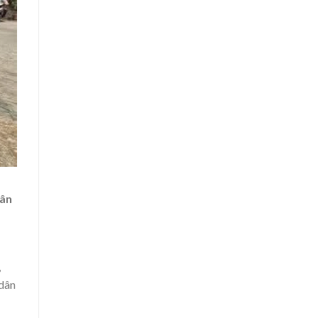
Tân
,
 dân