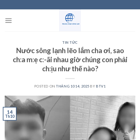
Skip
to
content
TIN TỨC
Nước sông lạnh lẽo lắm cha ơi, sao
ch:a m:ẹ c:-ãi nhau giờ chúng con phải
ch:ịu như thế nào?
POSTED ON
THÁNG 10 14, 2025
BY
BTV1
14
Th10