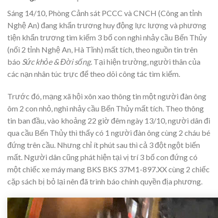
Sáng 14/10, Phòng Cảnh sát PCCC và CNCH (Công an tỉnh
Nghệ An) đang khẩn trương huy động lực lượng và phương
tiện khẩn trương tìm kiếm 3 bố con nghi nhảy cầu Bến Thủy
(nối 2 tỉnh Nghệ An, Hà Tĩnh) mất tích, theo nguồn tin trên
báo
Sức khỏe & Đời sống.
Tại hiện trường, người thân của
các nạn nhân túc trực để theo dõi công tác tìm kiếm.
Trước đó, mạng xã hội xôn xao thông tin một người đàn ông
ôm 2 con nhỏ, nghi nhảy cầu Bến Thủy mất tích. Theo thông
tin ban đầu, vào khoảng 22 giờ đêm ngày 13/10, người dân đi
qua cầu Bến Thủy thì thấy có 1 người đàn ông cùng 2 cháu bé
đứng trên cầu. Nhưng chỉ ít phút sau thì cả 3 đột ngột biến
mất. Người dân cũng phát hiện tại vị trí 3 bố con đứng có
một chiếc xe máy mang BKS BKS 37M1-897.XX cùng 2 chiếc
cặp sách bị bỏ lại nên đã trình báo chính quyền địa phương.