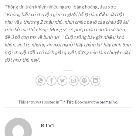
Thông tin trên khiến nhiều người bàng hoàng, đau xót:
“
Không biết có chuyện gì mà người bố lại làm điều dại dột
như vậy, thương 2 cháu nhỏ, nhìn chiếc ba lô của cháu để lại
trên bờ mà thắt lòng. Mong sẽ có phép màu nào đó sẽ đến,
để 3 bố con trở về bình an
“; “
Cuộc sống bây giờ nhiều khó
khăn, áp lực, nhưng xin mỗi người hãy chậm lại, hãy bình tĩnh,
mọi chuyện đều có cách giải quyết, đừng nên làm chuyện dại
dột như thế này
“.
This entry was posted in
Tin Tức
. Bookmark the
permalink
.
BTV1