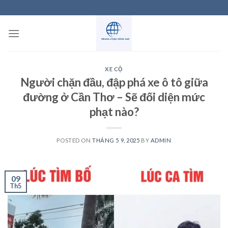
Skip
to
content
XE CỘ
Người chặn đầu, đập phá xe ô tô giữa
đường ở Cần Thơ – Sẽ đối diện mức
phạt nào?
POSTED ON
THÁNG 5 9, 2025
BY
ADMIN
09
Th5