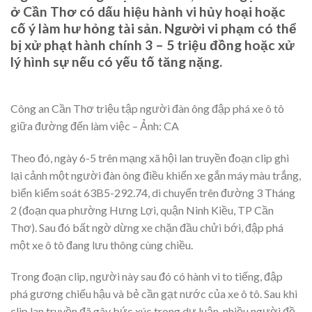
ở Cần Thơ có dấu hiệu hành vi hủy hoại hoặc
cố ý làm hư hỏng tài sản. Người vi phạm có thể
bị xử phạt hành chính 3 – 5 triệu đồng hoặc xử
lý hình sự nếu có yếu tố tăng nặng.
Công an Cần Thơ triệu tập người đàn ông đập phá xe ô tô
giữa đường đến làm việc – Ảnh: CA
Theo đó, ngày 6-5 trên mạng xã hội lan truyền đoạn clip ghi
lại cảnh một người đàn ông điều khiển xe gắn máy màu trắng,
biển kiểm soát 63B5-292.74, di chuyển trên đường 3 Tháng
2 (đoạn qua phường Hưng Lợi, quận Ninh Kiều, TP Cần
Thơ). Sau đó bất ngờ dừng xe chặn đầu chửi bới, đập phá
một xe ô tô đang lưu thông cùng chiều.
Trong đoạn clip, người này sau đó có hành vi to tiếng, đập
phá gương chiếu hậu và bẻ cần gạt nước của xe ô tô. Sau khi
clip lan truyền đã gây bức xúc trong dư luận, nhiều người đề