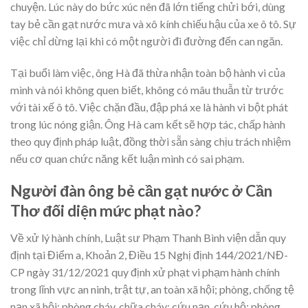
chuyện. Lúc này do bức xúc nên đã lớn tiếng chửi bới, dùng
tay bẻ cần gạt nước mưa và xô kính chiếu hậu của xe ô tô. Sự
việc chỉ dừng lại khi có một người đi đường đến can ngăn.
Tại buổi làm việc, ông Hà đã thừa nhận toàn bộ hành vi của
mình và nói không quen biết, không có mâu thuẫn từ trước
với tài xế ô tô. Việc chặn đầu, đập phá xe là hành vi bột phát
trong lúc nóng giận. Ông Hà cam kết sẽ hợp tác, chấp hành
theo quy định pháp luật, đồng thời sẵn sàng chịu trách nhiệm
nếu cơ quan chức năng kết luận mình có sai phạm.
Người đàn ông bẻ cần gạt nước ở Cần
Thơ đối diện mức phạt nào?
Về xử lý hành chính, Luật sư Phạm Thanh Bình viện dẫn quy
định tại Điểm a, Khoản 2, Điều 15 Nghị định 144/2021/NĐ-
CP ngày 31/12/2021 quy định xử phạt vi phạm hành chính
trong lĩnh vực an ninh, trật tự, an toàn xã hội; phòng, chống tệ
nạn xã hội; phòng cháy, chữa cháy; cứu nạn, cứu hộ; phòng,