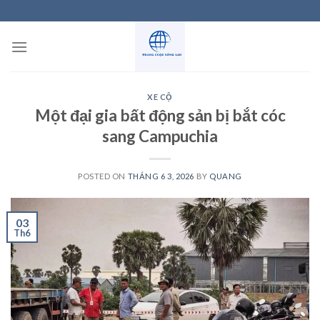
Skip
to
content
XE CỘ
Một đại gia bất động sản bị bắt cóc
sang Campuchia
POSTED ON
THÁNG 6 3, 2026
BY
QUANG
03
Th6