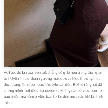
Với tốc độ lan tỏa hiện tại, chẳng có gì lạ nếu trong thời gian
tới, Uyên Ni trở thành gương mặt được nhiều thương hiệu
thời trang, làm đẹp hoặc lifestyle săn đón. Bởi rõ ràng, cô đã
chứng minh một điều: sự quyến rũ không nằm ở việc bạn hở
bao nhiêu, mà nằm ở việc bạn tự tin đến mức nào khi là chính
mình.