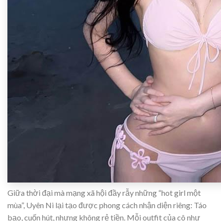
Giữa thời đại mà mạng xã hội đầy rẫy những “hot girl một
mùa”, Uyên Ni lại tạo được phong cách nhận diện riêng: Táo
bạo, cuốn hút, nhưng không rẻ tiền. Mỗi outfit của cô như