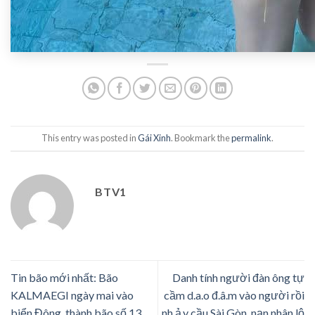
This entry was posted in
Gái Xinh
. Bookmark the
permalink
.
BTV1
Tin bão mới nhất: Bão
Danh tính người đàn ông tự
KALMAEGI ngày mai vào
cầm d.a.o đ.â.m vào người rồi
biển Đông, thành bão số 13,
nh.ả.y cầu Sài Gòn, nạn nhân lộ