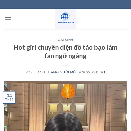
Skip
to
content
GÁI XINH
Hot girl chuyên diện đồ táo bạo làm
fan ngỡ ngàng
POSTED ON
THÁNG MƯỜI MỘT 4, 2025
BY
BTV1
04
Th11