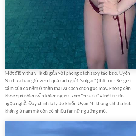
Một điểm thú vị là dù gắn với phong cách sexy táo bạo, Uyên
Ni chưa bao giờ vượt quá ranh giới “vulgar” (thô tục). Sự gợi
cảm của cô nằm ở thần thái và cách chọn góc máy, không cần
khoe quá nhiều vẫn khiến người xem “cưa đổ” vì nét tự tin,
ngạo nghễ. Đây chính là lý do khiến Uyên Ni không chỉ thu hút
khán giả nam mà còn có nhiều fan nữ ngưỡng mộ.