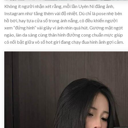
Không ít người nhận xét rằng, mỗi lần Uyên Ni đăng ảnh,
Instagram như tăng thêm vài độ nhiệt. Dù chỉ là pose nhẹ bên
hồ bơi, hay tựa cửa sổ trong ánh nắng, cô đều khiến người
xem “đứng hình” vài giây vì ánh nhìn quá hút. Gương mặt ngọt
ngào, làn da sáng cùng thân hình đường cong chuẩn mực giúp
cô nổi bật giữa vô số hot girl đang chạy đua hình ảnh gợi cảm.