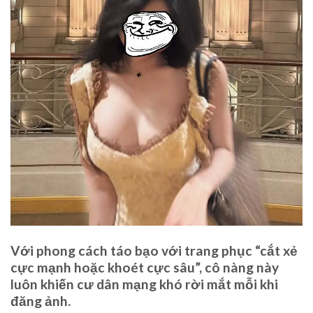
Với phong cách táo bạo với trang phục “cắt xẻ
cực mạnh hoặc khoét cực sâu”, cô nàng này
luôn khiến cư dân mạng khó rời mắt mỗi khi
đăng ảnh.