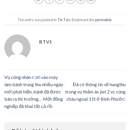
This entry was posted in
Tin Tức
. Bookmark the
permalink
.
BTV1
Vụ công nhân r::ơi vào máy
làm bánh trung thu nhiều ngày
Đã có thông tin về hungthu
mới phát hiện, bánh đã được
trong vụ thảm án jiet 2 vc cùng
bán ra thị trường… Một đồng
cháu ngoại 11t ở Bình Phước:
nghiệp đã khai tất cả rồi