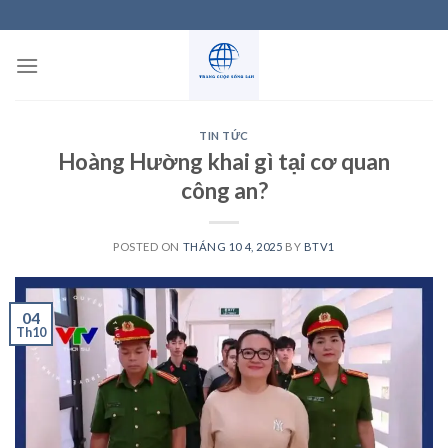
Skip
to
content
TIN TỨC
Hoàng Hường khai gì tại cơ quan
công an?
POSTED ON
THÁNG 10 4, 2025
BY
BTV1
04
Th10