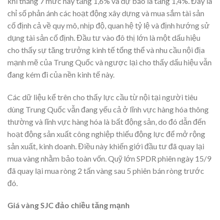
khi tháng 7 mức này tăng 1,6% và dự báo là tăng 1,4%. Đây là
chỉ số phản ánh các hoạt động xây dựng và mua sắm tài sản
cố định cả về quy mô, nhịp độ, quan hệ tỷ lệ và định hướng sử
dụng tài sản cố định. Đầu tư vào đô thị lớn là một dấu hiệu
cho thấy sự tăng trưởng kinh tế tổng thể và nhu cầu nội địa
mạnh mẽ của Trung Quốc và ngược lại cho thấy dấu hiệu vẫn
đang kém đi của nền kinh tế này.
Các dữ liệu kể trên cho thấy lực cầu từ nội tại người tiêu
dùng Trung Quốc vẫn đang yếu cả ở lĩnh vực hàng hóa thông
thường và lĩnh vực hàng hóa là bất động sản, do đó dẫn đến
hoạt động sản xuất công nghiệp thiếu động lực để mở rộng
sản xuất, kinh doanh. Điều này khiến giới đầu tư đã quay lại
mua vàng nhằm bảo toàn vốn. Quỹ lớn SPDR phiên ngày 15/9
đã quay lại mua ròng 2 tấn vàng sau 5 phiên bán ròng trước
đó.
Giá vàng SJC đảo chiều tăng mạnh