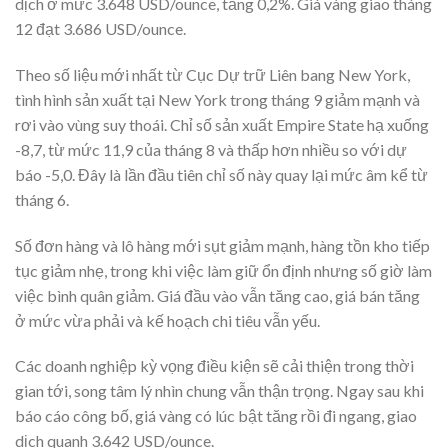
dịch ở mức 3.648 USD/ounce, tăng 0,2%. Giá vàng giao tháng
12 đạt 3.686 USD/ounce.
Theo số liệu mới nhất từ Cục Dự trữ Liên bang New York,
tình hình sản xuất tại New York trong tháng 9 giảm mạnh và
rơi vào vùng suy thoái. Chỉ số sản xuất Empire State hạ xuống
-8,7, từ mức 11,9 của tháng 8 và thấp hơn nhiều so với dự
báo -5,0. Đây là lần đầu tiên chỉ số này quay lại mức âm kể từ
tháng 6.
Số đơn hàng và lô hàng mới sụt giảm mạnh, hàng tồn kho tiếp
tục giảm nhẹ, trong khi việc làm giữ ổn định nhưng số giờ làm
việc bình quân giảm. Giá đầu vào vẫn tăng cao, giá bán tăng
ở mức vừa phải và kế hoạch chi tiêu vẫn yếu.
Các doanh nghiệp kỳ vọng điều kiện sẽ cải thiện trong thời
gian tới, song tâm lý nhìn chung vẫn thận trọng. Ngay sau khi
báo cáo công bố, giá vàng có lúc bật tăng rồi đi ngang, giao
dịch quanh 3.642 USD/ounce.