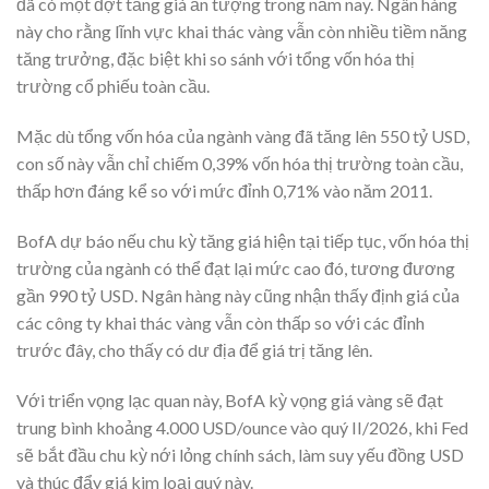
đã có một đợt tăng giá ấn tượng trong năm nay. Ngân hàng
này cho rằng lĩnh vực khai thác vàng vẫn còn nhiều tiềm năng
tăng trưởng, đặc biệt khi so sánh với tổng vốn hóa thị
trường cổ phiếu toàn cầu.
Mặc dù tổng vốn hóa của ngành vàng đã tăng lên 550 tỷ USD,
con số này vẫn chỉ chiếm 0,39% vốn hóa thị trường toàn cầu,
thấp hơn đáng kể so với mức đỉnh 0,71% vào năm 2011.
BofA dự báo nếu chu kỳ tăng giá hiện tại tiếp tục, vốn hóa thị
trường của ngành có thể đạt lại mức cao đó, tương đương
gần 990 tỷ USD. Ngân hàng này cũng nhận thấy định giá của
các công ty khai thác vàng vẫn còn thấp so với các đỉnh
trước đây, cho thấy có dư địa để giá trị tăng lên.
Với triển vọng lạc quan này, BofA kỳ vọng giá vàng sẽ đạt
trung bình khoảng 4.000 USD/ounce vào quý II/2026, khi Fed
sẽ bắt đầu chu kỳ nới lỏng chính sách, làm suy yếu đồng USD
và thúc đẩy giá kim loại quý này.