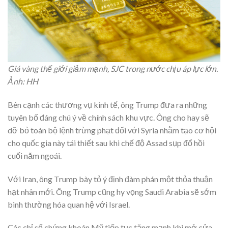
Giá vàng thế giới giảm mạnh, SJC trong nước chịu áp lực lớn.
Ảnh: HH
Bên cạnh các thương vụ kinh tế, ông Trump đưa ra những
tuyên bố đáng chú ý về chính sách khu vực. Ông cho hay sẽ
dỡ bỏ toàn bộ lệnh trừng phạt đối với Syria nhằm tạo cơ hội
cho quốc gia này tái thiết sau khi chế độ Assad sụp đổ hồi
cuối năm ngoái.
Với Iran, ông Trump bày tỏ ý định đàm phán một thỏa thuận
hạt nhân mới. Ông Trump cũng hy vọng Saudi Arabia sẽ sớm
bình thường hóa quan hệ với Israel.
Các chỉ số chứng khoán Mỹ tiếp tục tăng mạnh khi mở cửa