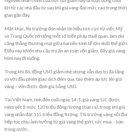
Nguyên nhân chính của đợt sụt giảm này là hoạt động chốt
lời từ các nhà đầu tư sau khi giá vàng đạt mức cao trong thời
gian gần đây.
Mặt khác, thị trường đón nhận tín hiệu tích cực từ việc Mỹ
và Trung Quốc nới lỏng một số biện pháp thuế quan, làm dịu
căng thẳng thương mại giữa hai nền kinh tế lớn nhất thế giới.
Điều này khiến nhu cầu trú ẩn an toàn vốn giảm, đẩy giá vàng
hôm nay đi xuống.
Trong khi đó, đồng USD giảm nhẹ nhưng vẫn duy trì đà tăng
so với đầu phiên giao dịch đêm qua, tạo thêm áp lực lên giá
vàng – vốn được định giá bằng USD.
Tại Việt Nam, tính đến cuối ngày 14-5, giá vàng SJC được
niêm yết ở mức 120 triệu đồng/lượng (bán ra), trong khi giá
vàng nhẫn đạt 115 triệu đồng/lượng. Thị trường vàng nội địa
tiếp tục chịu ảnh hưởng từ giá vàng thế giới, sức mua – bán
trong nước.