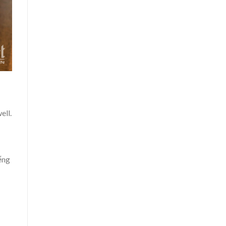
ell.
ếng