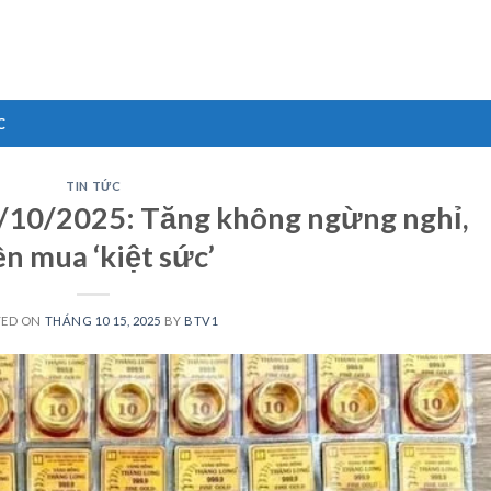
C
TIN TỨC
/10/2025: Tăng không ngừng nghỉ,
n mua ‘kiệt sức’
TED ON
THÁNG 10 15, 2025
BY
BTV1