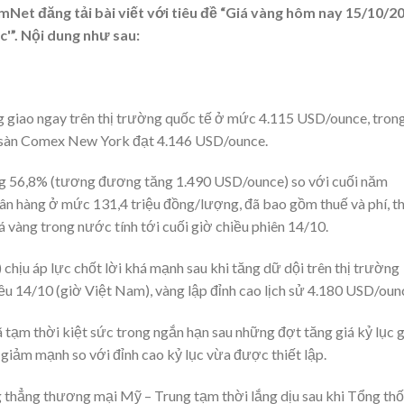
et đăng tải bài viết với tiêu đề “Giá vàng hôm nay 15/10/2
'”. Nội dung như sau:
g giao ngay trên thị trường quốc tế ở mức 4.115 USD/ounce, tron
n sàn Comex New York đạt 4.146 USD/ounce.
ng 56,8% (tương đương tăng 1.490 USD/ounce) so với cuối năm
gân hàng ở mức 131,4 triệu đồng/lượng, đã bao gồm thuế và phí, t
 vàng trong nước tính tới cuối giờ chiều phiên 14/10.
chịu áp lực chốt lời khá mạnh sau khi tăng dữ dội trên thị trường
iều 14/10 (giờ Việt Nam), vàng lập đỉnh cao lịch sử 4.180 USD/oun
đã tạm thời kiệt sức trong ngắn hạn sau những đợt tăng giá kỷ lục 
 giảm mạnh so với đỉnh cao kỷ lục vừa được thiết lập.
 thẳng thương mại Mỹ – Trung tạm thời lắng dịu sau khi Tổng th