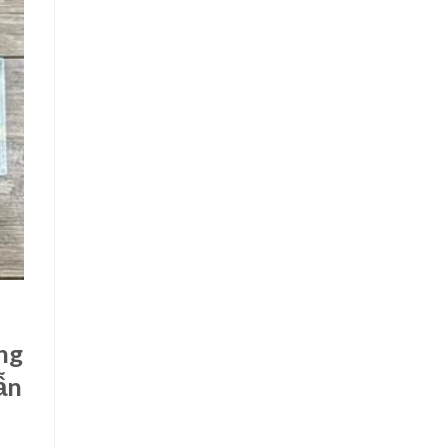
ng
ẫn