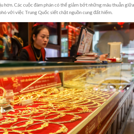
ịu hơn. Các cuộc đàm phán có thể giảm bớt những mâu thuẫn giữ
phó với việc Trung Quốc siết chặt nguồn cung đất hiếm.