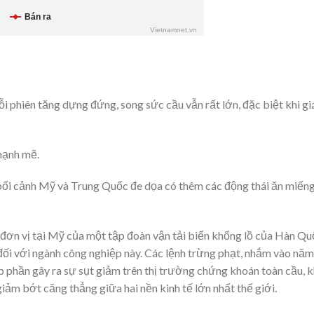
i phiên tăng dựng đứng, song sức cầu vẫn rất lớn, đặc biệt khi giá
mạnh mẽ.
bối cảnh Mỹ và Trung Quốc đe dọa có thêm các động thái ăn miến
đơn vị tại Mỹ của một tập đoàn vận tải biển khổng lồ của Hàn Qu
đối với ngành công nghiệp này. Các lệnh trừng phạt, nhắm vào năm
 phần gây ra sự sụt giảm trên thị trường chứng khoán toàn cầu, k
iảm bớt căng thẳng giữa hai nền kinh tế lớn nhất thế giới.