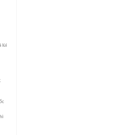
 lùi
g
ốc
hi