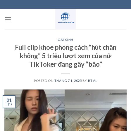
Skip
to
content
GÁI XINH
Full clip khoe phong cách “hút chân
không” 5 triệu lượt xem của nữ
TikToker đang gây “bão”
POSTED ON
THÁNG 7 1, 2025
BY
BTV1
01
Th7