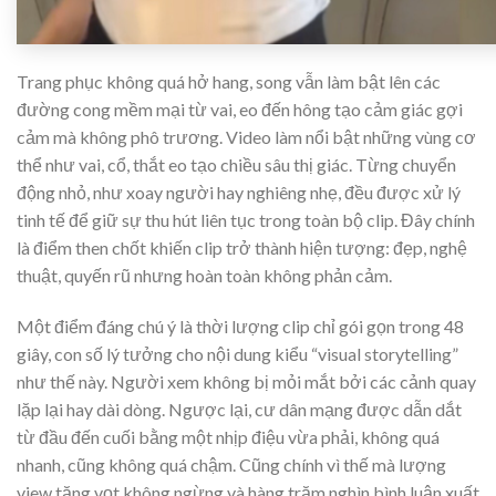
Trang phục không quá hở hang, song vẫn làm bật lên các
đường cong mềm mại từ vai, eo đến hông tạo cảm giác gợi
cảm mà không phô trương. Video làm nổi bật những vùng cơ
thể như vai, cổ, thắt eo tạo chiều sâu thị giác. Từng chuyển
động nhỏ, như xoay người hay nghiêng nhẹ, đều được xử lý
tinh tế để giữ sự thu hút liên tục trong toàn bộ clip. Đây chính
là điểm then chốt khiến clip trở thành hiện tượng: đẹp, nghệ
thuật, quyến rũ nhưng hoàn toàn không phản cảm.
Một điểm đáng chú ý là thời lượng clip chỉ gói gọn trong 48
giây, con số lý tưởng cho nội dung kiểu “visual storytelling”
như thế này. Người xem không bị mỏi mắt bởi các cảnh quay
lặp lại hay dài dòng. Ngược lại, cư dân mạng được dẫn dắt
từ đầu đến cuối bằng một nhịp điệu vừa phải, không quá
nhanh, cũng không quá chậm. Cũng chính vì thế mà lượng
view tăng vọt không ngừng và hàng trăm nghìn bình luận xuất