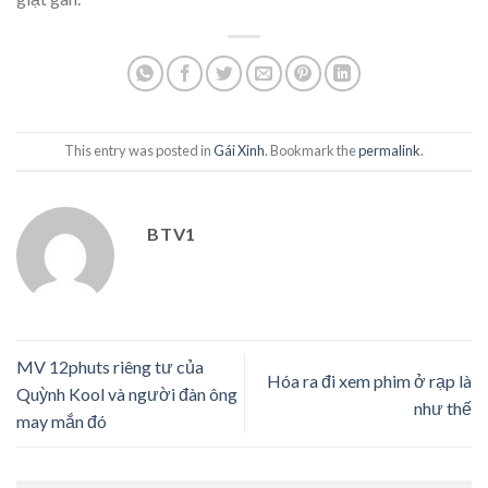
This entry was posted in
Gái Xinh
. Bookmark the
permalink
.
BTV1
MV 12phuts riêng tư của
Hóa ra đi xem phim ở rạp là
Quỳnh Kool và người đàn ông
như thế
may mắn đó