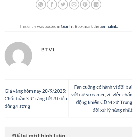
This entry was posted in
Giải Trí
. Bookmark the
permalink
.
BTV1
Fan cuồng có hành vi đồi bại
Giá vàng hôm nay 28/9/2025:
với nữ streamer, vụ việc chấn
Chốt tuần SJC tăng tới 3 triệu
động khiến CĐM xứ Trung
đồng/lượng
đòi xử lý nặng nhất
Để lại một bình luận