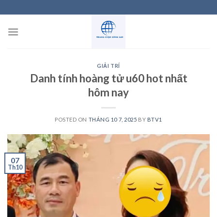
Skip
to
content
GIẢI TRÍ
Danh tính hoàng tử u60 hot nhất
hôm nay
POSTED ON
THÁNG 10 7, 2025
BY
BTV1
07
Th10