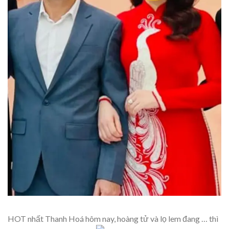
HOT nhất Thanh Hoá hôm nay, hoàng tử và lọ lem đang … thì