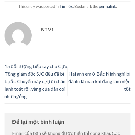
This entry was posted in
Tin Tức
. Bookmark the
permalink
.
BTV1
15 đối tượng tiếp tay cho Cựu
Tổng giám đốc SJC đều đã bị
Hai anh em ở Bắc Ninh nghi bị
b;/ắt: Chuyến này c;/ụ đi chân
đánh dã man khi đang làm việc
lạnh toát rồi, vàng của dân coi
tốt
như h;/ỏng
Để lại một bình luận
Email của bạn sẽ không được hiển thị công khai.
Các