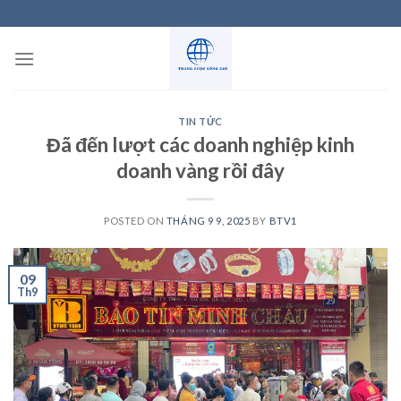
Skip
to
content
TIN TỨC
Đã đến lượt các doanh nghiệp kinh
doanh vàng rồi đây
POSTED ON
THÁNG 9 9, 2025
BY
BTV1
09
Th9