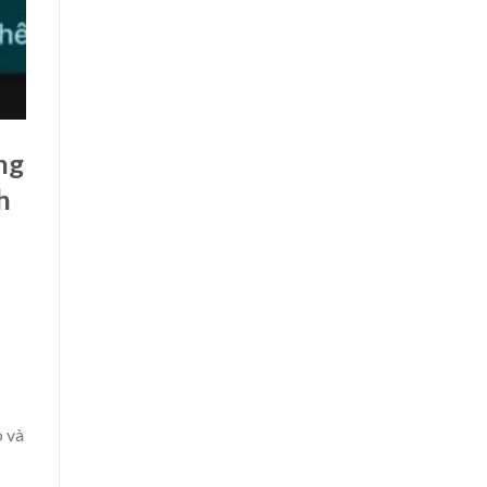
ng
h
ò và