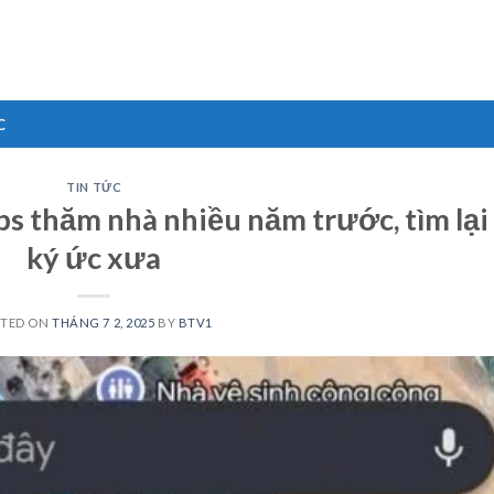
C
TIN TỨC
s thăm nhà nhiều năm trước, tìm lại
ký ức xưa
STED ON
THÁNG 7 2, 2025
BY
BTV1