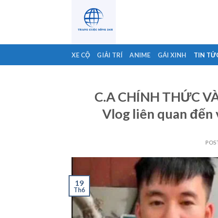
Skip
to
content
XE CỘ
GIẢI TRÍ
ANIME
GÁI XINH
TIN TỨ
C.A CHÍNH THỨC VÀO 
Vlog liên quan đến 
POS
19
Th6