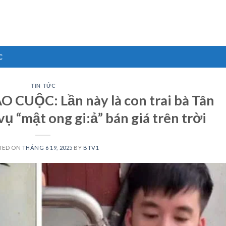
C
TIN TỨC
CUỘC: Lần này là con trai bà Tân
vụ “mật ong gi:ả” bán giá trên trời
TED ON
THÁNG 6 19, 2025
BY
BTV1