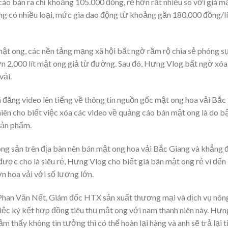
áo bán ra chỉ khoảng 105.000 đồng, rẻ hơn rất nhiều so với giá m
ong có nhiều loại, mức gia dao động từ khoảng gần 180.000 đồng/lí
ật ong, các nền tảng mạng xã hội bất ngờ rầm rộ chia sẻ phóng s
ơn 2.000 lít mật ong giả từ đường. Sau đó, Hưng Vlog bất ngờ xóa
vải.
đăng video lên tiếng về thông tin nguồn gốc mật ong hoa vải Bắc
ên cho biết việc xóa các video về quảng cáo bán mật ong là do b
sản phẩm.
ng sản trên địa bàn nên bán mật ong hoa vải Bắc Giang và khẳng 
ợc cho là siêu rẻ, Hưng Vlog cho biết giá bán mật ong rẻ vì đến
n hoa vải với số lượng lớn.
 Phan Văn Nết, Giám đốc HTX sản xuất thương mại và dịch vụ nôn
iệc ký kết hợp đồng tiêu thụ mật ong với nam thanh niên này. Hưn
 thấy không tin tưởng thì có thể hoàn lại hàng và anh sẽ trả lại t