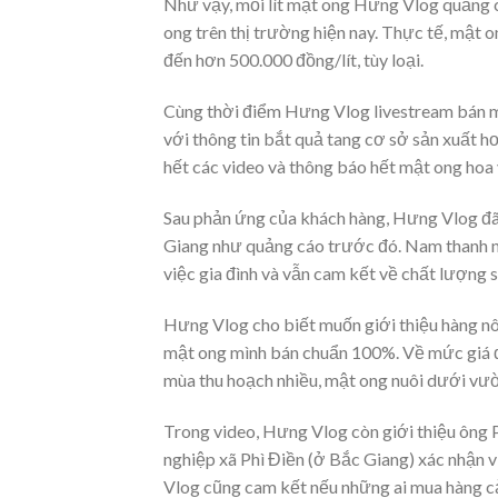
Như vậy, mỗi lít mật ong Hưng Vlog quảng c
ong trên thị trường hiện nay. Thực tế, mật 
đến hơn 500.000 đồng/lít, tùy loại.
Cùng thời điểm Hưng Vlog livestream bán m
với thông tin bắt quả tang cơ sở sản xuất h
hết các video và thông báo hết mật ong hoa 
Sau phản ứng của khách hàng, Hưng Vlog đã 
Giang như quảng cáo trước đó. Nam thanh ni
việc gia đình và vẫn cam kết về chất lượng 
Hưng Vlog cho biết muốn giới thiệu hàng nô
mật ong mình bán chuẩn 100%. Về mức giá đư
mùa thu hoạch nhiều, mật ong nuôi dưới vườ
Trong video, Hưng Vlog còn giới thiệu ông
nghiệp xã Phì Điền (ở Bắc Giang) xác nhận v
Vlog cũng cam kết nếu những ai mua hàng cảm