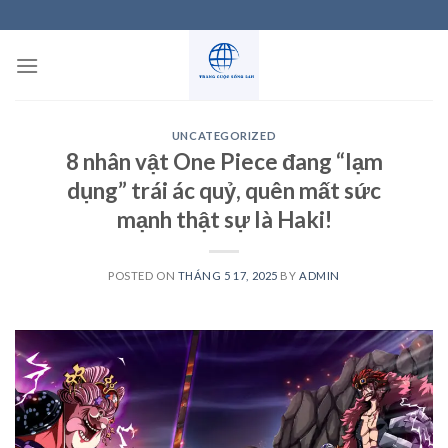
Skip
to
content
UNCATEGORIZED
8 nhân vật One Piece đang “lạm
dụng” trái ác quỷ, quên mất sức
mạnh thật sự là Haki!
POSTED ON
THÁNG 5 17, 2025
BY
ADMIN