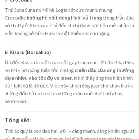
Trái Suna Suna no Mi hệ Logia cát cực mạnh, nhưng
Crocodile
không hề biết dùng Haki vũ trang
trong trận đấu
với Luffy ở Alabasta. Chỉ đến khi bị đánh bại, hắn mới nhận ra
việc không sở hữu Haki là một thiếu sót chí mạng.
8. Kizaru (Borsalino)
Đô đốc Kizaru là một nhân vật gây tranh cãi: sở hữu Pika Pika
no Mi – ánh sáng thần tốc, nhưng
chiến đấu của ông thường
dựa nhiều vào tốc độ và laser
, ít khi thấy ông thể hiện trình
độ Haki dù là đô đốc. Việc này khiến ông gặp khó khăn trước
những đối thủ có haki bá vương mạnh mẽ như Luffy hay
Sentomaru.
Tổng kết:
Trái ác quỷ là con dao hai lưỡi – càng mạnh, càng khiến người
sử dụng dễ rơi vào “vùng an toàn”. Nhưng sức mạnh thực sự