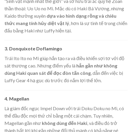
“Sinh vật mạnh nhất thế giới” và sở hữu trái ác quỷ hệ Zoan
thần thoại: Uo Uo no Mi. Mặc dù có Haki Bá Vương, nhưng
Kaido thường xuyên
dựa vào hình dạng rồng và chiêu
thức mang tính hủy diệt vật lý
, hơn là sự tinh tế trong chiến
đấu bằng Haki như Luffy hiện tại.
3. Donquixote Doflamingo
Trái Ito Ito no Mi giúp hắn tạo ra và điều khiển sợi tơ với độ
sát thương cao. Nhưng điểm yếu là
hắn gần như không
dùng Haki quan sát để đọc đòn tấn công
, dẫn đến việc bị
Luffy Gear 4 hạ gục dù trước đó nắm lợi thế lớn.
4. Magellan
Là giám đốc ngục Impel Down với trái Doku Doku no Mi, có
thể đầu độc mọi thứ chỉ bằng một cái chạm. Tuy nhiên,
Magellan gần như
không dùng đến Haki
, và điều đó trở
thành bất lợi khi gặp những đối thủ mạnh có khả năng né