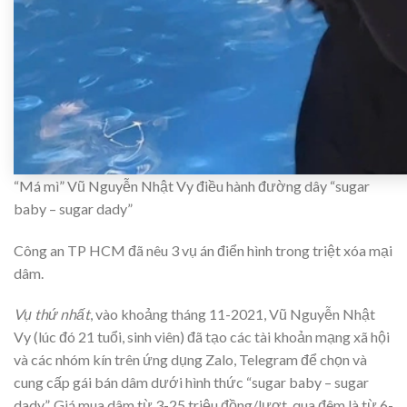
“Má mì” Vũ Nguyễn Nhật Vy điều hành đường dây “sugar
baby – sugar dady”
Công an TP HCM đã nêu 3 vụ án điển hình trong triệt xóa mại
dâm.
Vụ thứ nhất
, vào khoảng tháng 11-2021, Vũ Nguyễn Nhật
Vy (lúc đó 21 tuổi, sinh viên) đã tạo các tài khoản mạng xã hội
và các nhóm kín trên ứng dụng Zalo, Telegram để chọn và
cung cấp gái bán dâm dưới hình thức “sugar baby – sugar
dady”. Giá mua dâm từ 3-25 triệu đồng/lượt, qua đêm là từ 6-