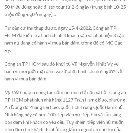
50 triệu đồng hoặc đi sex tour từ 2-5 ngày (trung bình 10-25
triệu đồng/người/ngày)…
Từ căn cứ thu thập được, ngày 15-4-2022, Công an TP
HCM đã kiểm tra hành chính 3 khách sạn và phát hiện 3 cặp
nam nữ đang có hành vi mua bán dâm, trong đó có MC Cao
Vy.
Công an TP HCM sau đó khởi tố Vũ Nguyễn Nhật Vy về
hành vi môi giới mại dâm và xử phạt hành chính 6 người về
hành vi mua bán dâm.
Vụ thứ hai
, qua công tác nắm tình hình tệ nạn xã hội, Công an
TP HCM phát hiện nhà hàng 1127 Trần Hưng Đạo, phường
An Đông do Zhang Lei (Leo, quốc tịch Trung Quốc) làm chủ.
Nhà hàng này có hơn 100 tiếp viên nữ tiếp bia và sẵn sàng
bán dâm khi khách có yêu cầu. Tuy nhiên, tiếp viên nữ muốn
bán dâm cho khách thì phải có giấy ra ngoài có chữ ký của