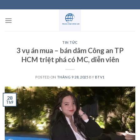
Skip
to
content
TIN TỨC
3 vụ án mua – bán dâm Công an TP
HCM triệt phá có MC, diễn viên
POSTED ON
THÁNG 9 28, 2025
BY
BTV1
28
Th9