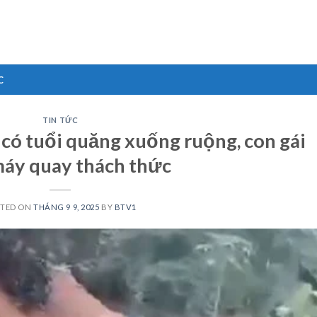
C
TIN TỨC
ô có tuổi quăng xuống ruộng, con gái
áy quay thách thức
STED ON
THÁNG 9 9, 2025
BY
BTV1