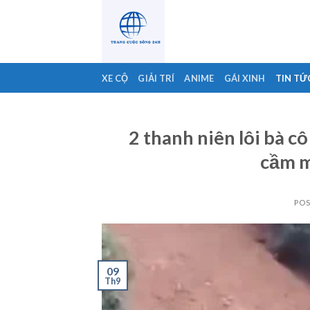
Skip
to
content
XE CỘ
GIẢI TRÍ
ANIME
GÁI XINH
TIN TỨ
2 thanh niên lôi bà c
cầm m
PO
09
Th9