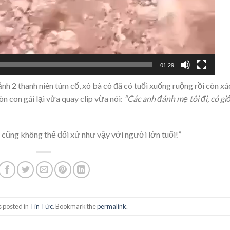
01:29
nh 2 thanh niên túm cổ, xô bà cô đã có tuổi xuống ruộng rồi còn xá
òn con gái lại vừa quay clip vừa nói:
“Các anh đánh mẹ tôi đi, có giỏ
 cũng không thể đối xử như vậy với người lớn tuổi!”
s posted in
Tin Tức
. Bookmark the
permalink
.