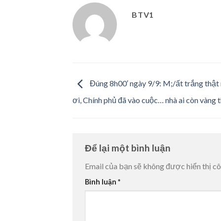
BTV1
Đúng 8h00′ ngày 9/9: M;/ất trắng thật 
ơi, Chính phủ đã vào cuộc… nhà ai còn vàng 
Để lại một bình luận
Email của bạn sẽ không được hiển thị cô
Bình luận
*