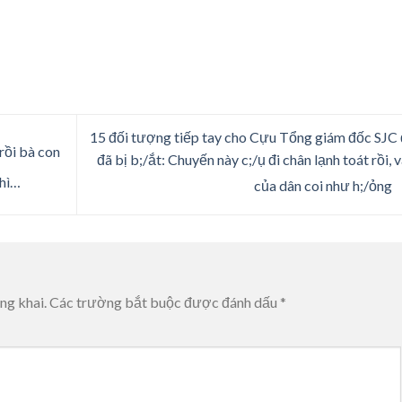
15 đối tượng tiếp tay cho Cựu Tổng giám đốc SJC
rồi bà con
đã bị b;/ắt: Chuyến này c;/ụ đi chân lạnh toát rồi, 
thì…
của dân coi như h;/ỏng
ng khai.
Các trường bắt buộc được đánh dấu
*